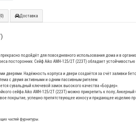
0)
Доставка
)
прекрасно подойдёт для повседневного использования дома и в организа
еса посторонних. Сейф Aiko AMH-125/2T (223T) обладает устойчивостью к
ми дверями. Надёжность корпуса и двери создаётся за счёт заливки бет
тема с двумя активными и одним пассивным ригелем.
ется сувальдный ключевой замок высокого качества «Бордер».
кого сейфа Aiko AMH-125/2T (223T) можно прикрепить к полу; Анкерный 
вое покрытие, успешно препятствующее износу и придающее изделию при
ющих частей фурнитуры.