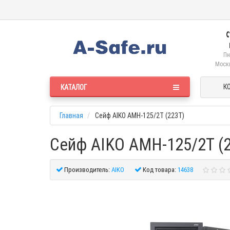
Пн
Москв
К
КАТАЛОГ
Главная
Сейф AIKO AMH-125/2T (223T)
Сейф AIKO AMH-125/2T (
Производитель:
AIKO
Код товара:
14638