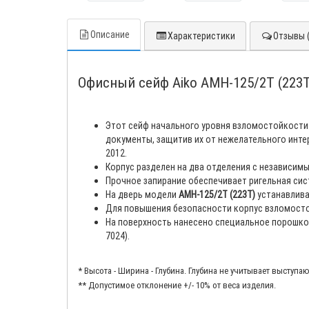
Описание
Характеристики
Отзывы (
Офисный сейф Aiko AMH-125/2T (223T
Этот сейф начального уровня взломостойкости 
документы, защитив их от нежелательного интер
2012.
Корпус разделен на два отделения с независимы
Прочное запирание обеспечивает ригельная сис
На дверь модели
AMH-125/2T (223T)
устанавлива
Для повышения безопасности корпус взломостой
На поверхность нанесено специальное порошко
7024).
* Высота - Ширина - Глубина. Глубина не учитывает выступа
** Допустимое отклонение +/- 10% от веса изделия.