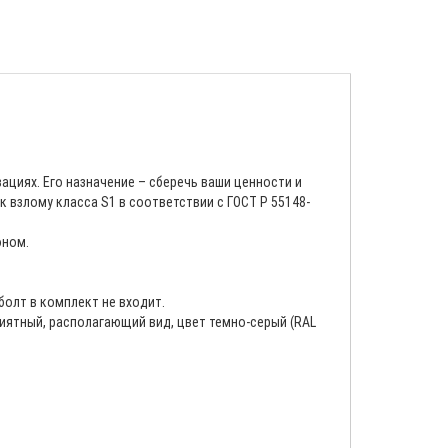
циях. Его назначение – сберечь ваши ценности и
 взлому класса S1 в соответствии с ГОСТ Р 55148-
оном.
болт в комплект не входит.
ятный, располагающий вид, цвет темно-серый (RAL