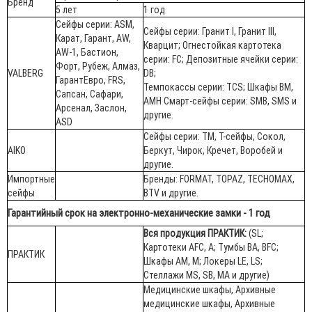
Бренд
5 лет
1 год
Сейфы серии: ASM,
Сейфы серии: Гранит I, Гранит III,
Карат, Гарант, AW,
Кварцит; Огнестойкая картотека
AW-1, Бастион,
серии: FC; Депозитные ячейки серии:
Форт, Рубеж, Алмаз,
VALBERG
DB;
ГарантЕвро, FRS,
Темпокассы серии: TCS; Шкафы BM,
Сапсан, Сафари,
AMH Смарт-сейфы серии: SMB, SMS и
Арсенал, Заслон,
другие.
ASD
Сейфы серии: ТМ, Т-сейфы, Сокол,
AIKO
Беркут, Чирок, Кречет, Воробей и
другие.
Импортные
Бренды: FORMAT, TOPAZ, TECHOMAX,
сейфы
BTV и другие.
Гарантийный срок на электронно-механические замки - 1 год
Вся продукция ПРАКТИК:
(SL;
Картотеки AFC, А; Тумбы BA, BFC;
ПРАКТИК
Шкафы АМ, М; Локеры LE, LS;
Стеллажи MS, SB, MA и другие)
Медицинские шкафы, Архивные
медицинские шкафы, Архивные