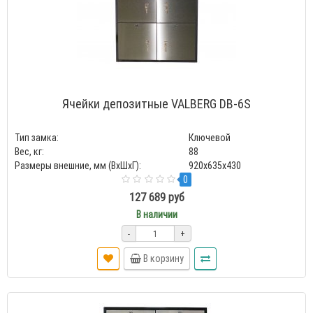
Ячейки депозитные VALBERG DB-6S
Тип замка:
Ключевой
Вес, кг:
88
Размеры внешние, мм (ВхШхГ):
920x635x430
0
127 689 руб
В наличии
-
+
В корзину