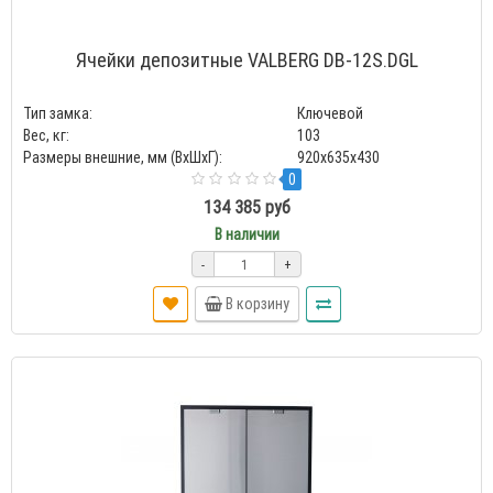
Ячейки депозитные VALBERG DB-12S.DGL
Тип замка:
Ключевой
Вес, кг:
103
Размеры внешние, мм (ВхШхГ):
920x635x430
0
134 385 руб
В наличии
-
+
В корзину