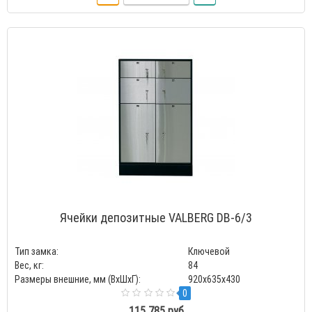
Ячейки депозитные VALBERG DB-6/3
Тип замка:
Ключевой
Вес, кг:
84
Размеры внешние, мм (ВхШхГ):
920x635x430
0
115 785 руб