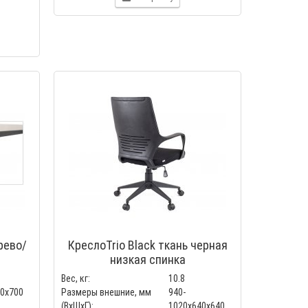
рево/
КреслоTrio Black ткань черная
низкая спинка
Вес, кг:
10.8
00x700
Размеры внешние, мм
940-
(ВхШхГ):
1020x640x640