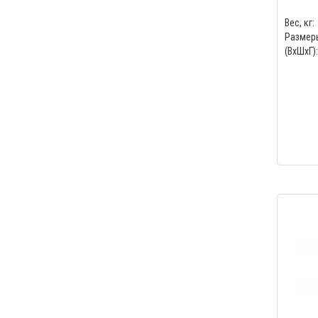
Вес, кг:
Размер
(ВхШхГ):