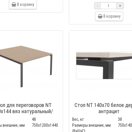
В корзину
-
+
В корзину
ол для переговоров NT
Стол NT 140x70 белое де
0х144 вяз натуральный/
антрацит
антрацит
48
Вес, кг:
38
ы внешние, мм
750x1200x1440
Размеры внешние, мм
750x14
(ВхШхГ):