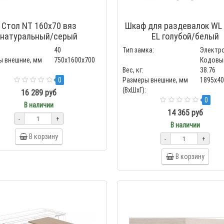
Стол NT 160x70 вяз
Шкаф для раздевалок WL 
натуральный/серый
EL голубой/белый
40
Тип замка:
Электр
ы внешние, мм
750x1600x700
Кодовы
Вес, кг:
38.76
0
Размеры внешние, мм
1895x4
(ВхШхГ):
16 289 руб
0
В наличии
14 365 руб
-
+
В наличии
В корзину
-
+
В корзину