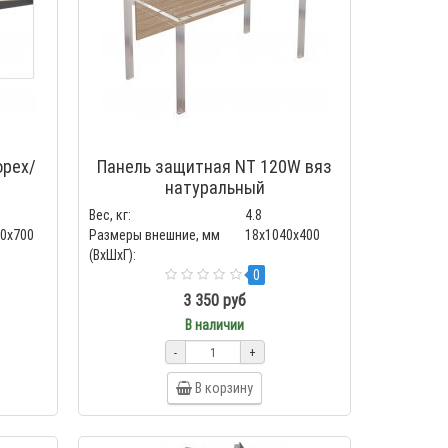
орех/
Панель защитная NT 120W вяз
натуральный
Вес, кг:
4.8
00x700
Размеры внешние, мм
18x1040x400
(ВхШхГ):
0
3 350 руб
В наличии
-
+
В корзину