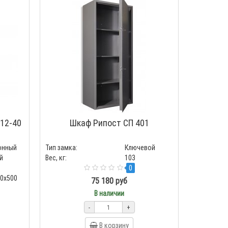
12-40
Шкаф Рипост СП 401
онный
Тип замка:
Ключевой
й
Вес, кг:
103
0
00x500
75 180 руб
В наличии
-
+
В корзину