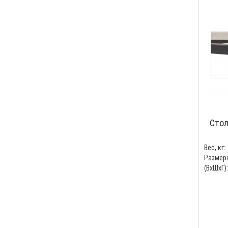
Стол
Вес, кг:
Размер
(ВхШхГ):