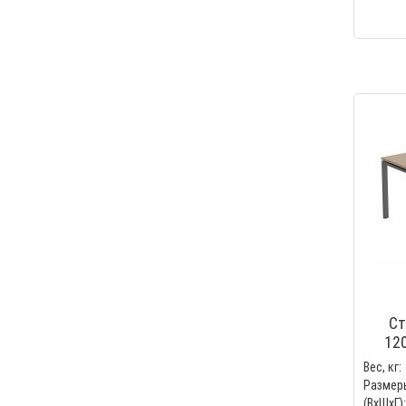
Ст
12
Вес, кг:
Размер
(ВхШхГ):