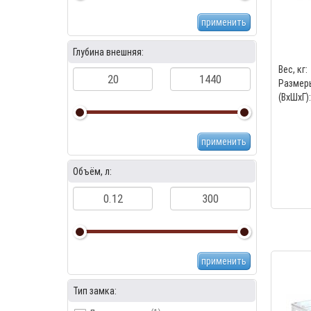
применить
Глубина внешняя:
Вес, кг:
Размер
(ВхШхГ):
применить
Объём, л:
применить
Тип замка: