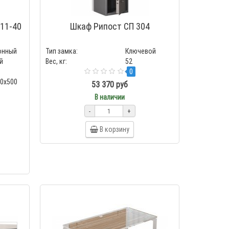
11-40
Шкаф Рипост СП 304
онный
Тип замка:
Ключевой
й
Вес, кг:
52
0
00x500
53 370 руб
В наличии
-
+
В корзину