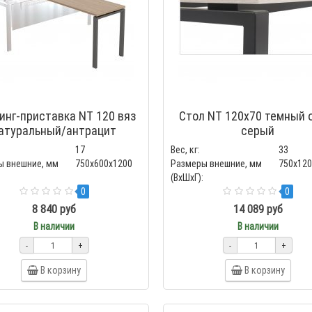
инг-приставка NT 120 вяз
Стол NT 120x70 темный 
атуральный/антрацит
серый
17
Вес, кг:
33
ы внешние, мм
750x600x1200
Размеры внешние, мм
750x12
(ВхШхГ):
0
0
8 840 руб
14 089 руб
В наличии
В наличии
-
+
-
+
В корзину
В корзину