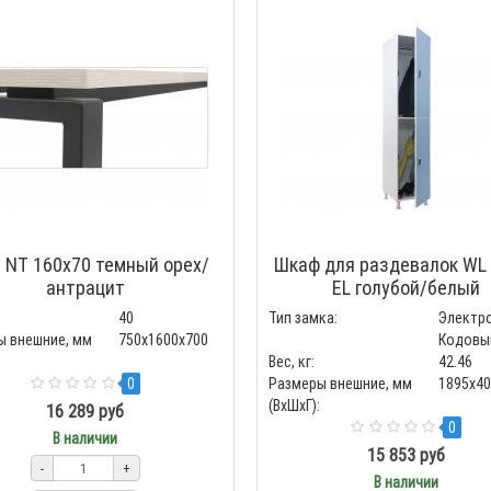
 NT 160x70 темный орех/
Шкаф для раздевалок WL 
антрацит
EL голубой/белый
40
Тип замка:
Электр
ы внешние, мм
750x1600x700
Кодовы
Вес, кг:
42.46
0
Размеры внешние, мм
1895x4
(ВхШхГ):
16 289 руб
0
В наличии
15 853 руб
-
+
В наличии