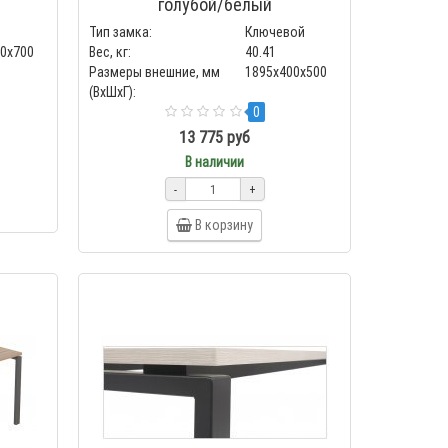
голубой/белый
Тип замка:
Ключевой
00x700
Вес, кг:
40.41
Размеры внешние, мм
1895x400x500
(ВхШхГ):
0
13 775 руб
В наличии
-
+
В корзину