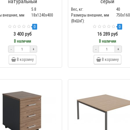
натуральный
серый
5.8
Вес, кг:
40
ы внешние, мм
18x1240x400
Размеры внешние, мм
750x16
(ВхШхГ):
0
0
3 400 руб
16 289 руб
В наличии
В наличии
-
+
-
+
В корзину
В корзину