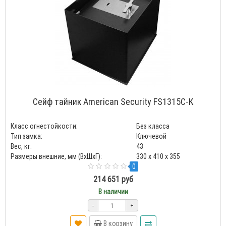
Сейф тайник American Security FS1315C-K
Класс огнестойкости:
Без класса
Тип замка:
Ключевой
Вес, кг:
43
Размеры внешние, мм (ВхШхГ):
330 x 410 x 355
0
214 651 руб
В наличии
-
+
В корзину