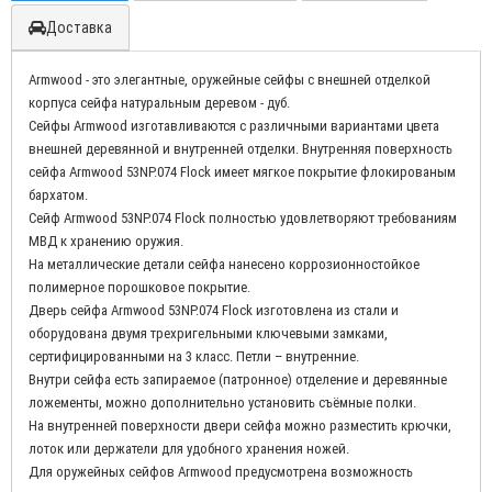
Доставка
Armwood - это элегантные, оружейные сейфы с внешней отделкой
корпуса сейфа натуральным деревом - дуб.
Сейфы Armwood изготавливаются с различными вариантами цвета
внешней деревянной и внутренней отделки. Внутренняя поверхность
сейфа Armwood 53NP.074 Flock имеет мягкое покрытие флокированым
бархатом.
Сейф Armwood 53NP.074 Flock полностью удовлетворяют требованиям
МВД к хранению оружия.
На металлические детали сейфа нанесено коррозионностойкое
полимерное порошковое покрытие.
Дверь сейфа Armwood 53NP.074 Flock изготовлена из стали и
оборудована двумя трехригельными ключевыми замками,
сертифицированными на 3 класс. Петли – внутренние.
Внутри сейфа есть запираемое (патронное) отделение и деревянные
ложементы, можно дополнительно установить съёмные полки.
На внутренней поверхности двери сейфа можно разместить крючки,
лоток или держатели для удобного хранения ножей.
Для оружейных сейфов Armwood предусмотрена возможность