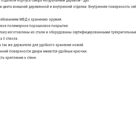
 отделкой корпуса сейфа натуральным деревом - дуб.
цвета внешней деревянной и внутренней отделки. Внутренняя поверхность се
требованиям МВД к хранению оружия.
йкое полимерное порошковое покрытие.
imary изготовлены из стали и оборудованы сертифицированными трёхригельным
 3 ствола.
 так же держатели для удобного хранения ножей.
ренней поверхности двери имеются удобные крючки.
ь крепления к стене.