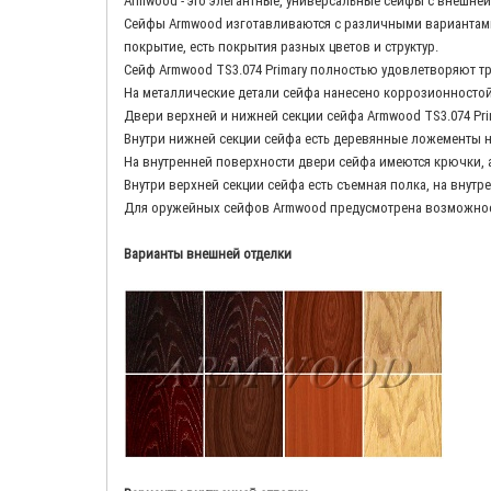
Armwood - это элегантные, универсальные сейфы с внешней
Сейфы Armwood изготавливаются с различными вариантами 
покрытие, есть покрытия разных цветов и структур.
Сейф Armwood TS3.074 Primary полностью удовлетворяют 
На металлические детали сейфа нанесено коррозионносто
Двери верхней и нижней секции сейфа Armwood TS3.074 Pr
Внутри нижней секции сейфа есть деревянные ложементы на
На внутренней поверхности двери сейфа имеются крючки, а
Внутри верхней секции сейфа есть съемная полка, на внут
Для оружейных сейфов Armwood предусмотрена возможност
Варианты внешней отделки