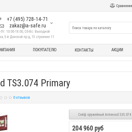
Сравнение
+7 (495) 728-14-71
zakaz@a-safe.ru
-Пт: 10:00-18:00, Сб-Вс: Выходной
а, 5-й Донской пр-д, 15 строение 11
ОМПАНИЯ
ПОКУПАТЕЛЮ
АКЦИИ
КОНТАКТЫ
 TS3.074 Primary
0 отзывов
Сейф оружейный Armwood 535.074 
204 960 руб