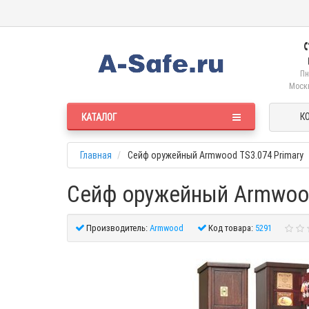
Пн
Москв
К
КАТАЛОГ
Главная
Сейф оружейный Armwood TS3.074 Primary
Сейф оружейный Armwood
Производитель:
Armwood
Код товара:
5291