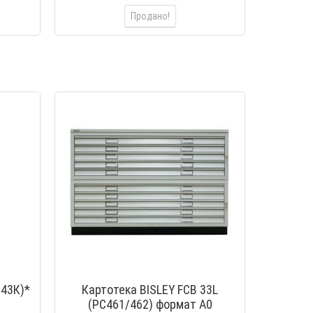
Продано!
643К)*
Картотека BISLEY FCB 33L
(PC461/462) формат А0