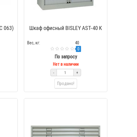
C 063)
Шкаф офисный BISLEY AST-40 K
Вес, кг:
40
0
По запросу
Нет в наличии
-
+
Продано!