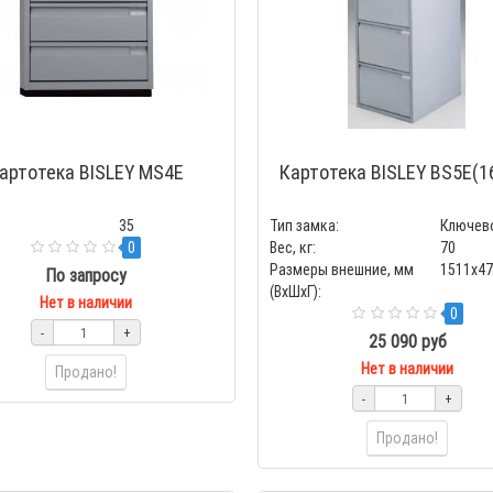
артотека BISLEY MS4E
Картотека BISLEY BS5E(1
35
Тип замка:
Ключев
0
Вес, кг:
70
Размеры внешние, мм
1511x4
По запросу
(ВхШхГ):
Нет в наличии
0
-
+
25 090 руб
Нет в наличии
Продано!
-
+
Продано!