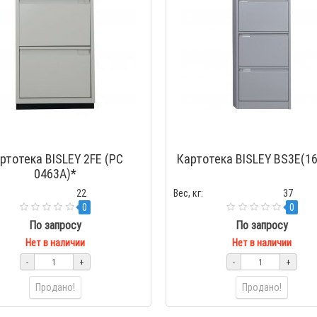
ртотека BISLEY 2FE (PC
Картотека BISLEY BS3E(1
0463A)*
22
Вес, кг:
37
0
0
По запросу
По запросу
Нет в наличии
Нет в наличии
-
+
-
+
Продано!
Продано!