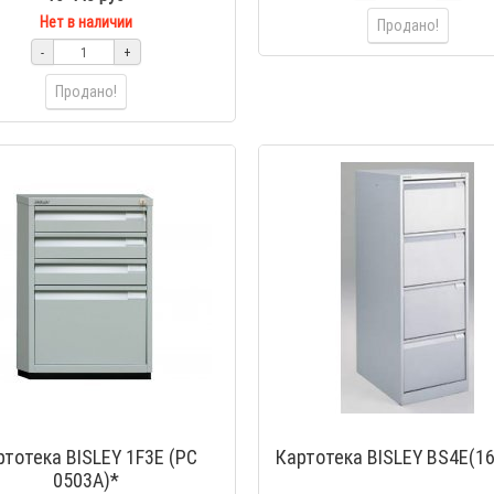
Нет в наличии
Продано!
-
+
Продано!
ртотека BISLEY 1F3E (PC
Картотека BISLEY BS4E(1
0503A)*