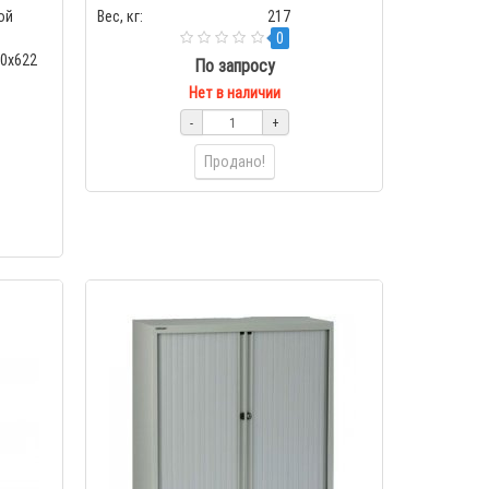
ой
Вес, кг:
217
0
70x622
По запросу
Нет в наличии
-
+
Продано!