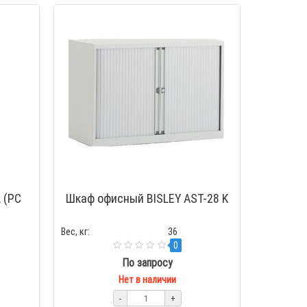
 (PC
Шкаф офисный BISLEY AST-28 K
Вес, кг:
36
0
По запросу
Нет в наличии
-
+