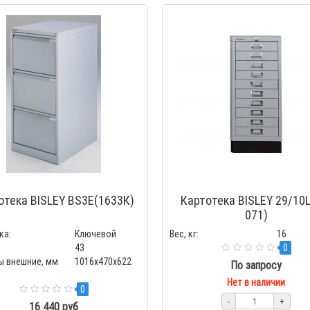
отека BISLEY BS3E(1633К)
Картотека BISLEY 29/10L
071)
ка:
Ключевой
Вес, кг:
16
43
0
ы внешние, мм
1016x470x622
По запросу
Нет в наличии
0
-
+
16 440 руб