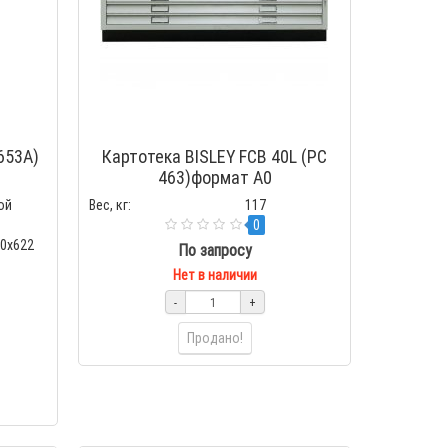
653А)
Картотека BISLEY FCB 40L (PC
463)формат А0
ой
Вес, кг:
117
0
70x622
По запросу
Нет в наличии
-
+
Продано!