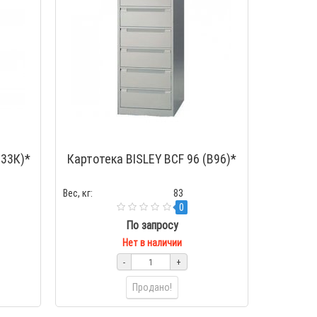
633К)*
Картотека BISLEY BCF 96 (B96)*
Вес, кг:
83
0
По запросу
Нет в наличии
-
+
Продано!