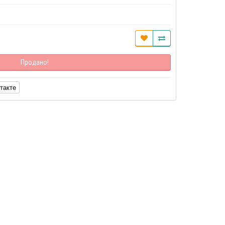
Продано!
такте