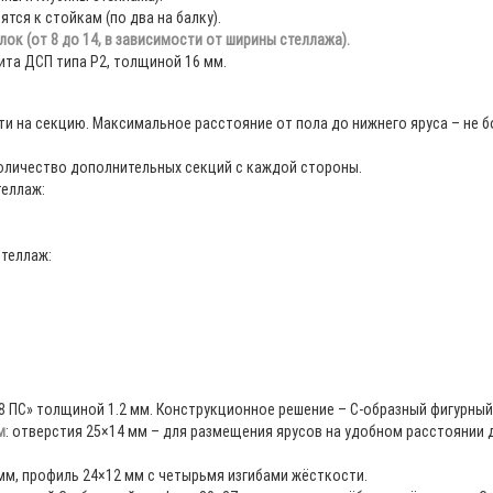
тся к стойкам (по два на балку).
ок (от 8 до 14, в зависимости от ширины стеллажа).
ита ДСП типа Р2, толщиной 16 мм.
ти на секцию. Максимальное расстояние от пола до нижнего яруса – не б
оличество дополнительных секций с каждой стороны.
теллаж:
стеллаж:
8 ПС» толщиной 1.2 мм. Конструкционное решение – С-образный фигурны
м
: отверстия 25×14 мм – для размещения ярусов на удобном расстоянии др
мм, профиль 24×12 мм с четырьмя изгибами жёсткости.