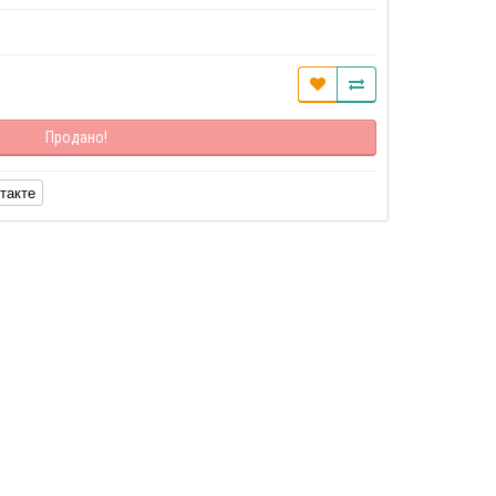
Продано!
такте