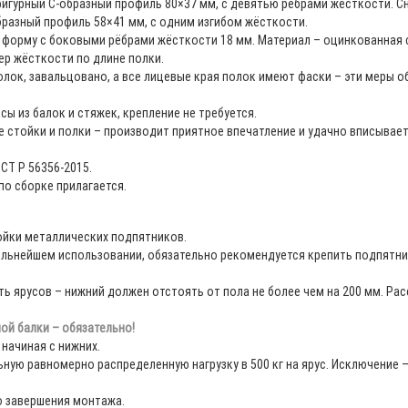
 фигурный С-образный профиль 80×37 мм, с девятью рёбрами жёсткости. С
бразный профиль 58×41 мм, с одним изгибом жёсткости.
орму с боковыми рёбрами жёсткости 18 мм. Материал – оцинкованная ста
р жёсткости по длине полки.
лок, завальцовано, а все лицевые края полок имеют фаски – эти меры о
ы из балок и стяжек, крепление не требуется.
 стойки и полки – производит приятное впечатление и удачно вписывае
СТ Р 56356-2015.
 по сборке прилагается.
тойки металлических подпятников.
дальнейшем использовании, обязательно рекомендуется крепить подпятн
ть ярусов – нижний должен отстоять от пола не более чем на 200 мм. Р
ой балки – обязательно!
начиная с нижних.
ую равномерно распределенную нагрузку в 500 кг на ярус. Исключение – 
о завершения монтажа.