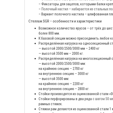
– Фиксаторы для зацепов, которыми балки крепя
–
Полочный настил – набирается из стальных пол
– Вариант полочного настила – шлифованная пл
Стеллаж SGR – особенности и характеристики
Возможное количество ярусов – от трёх до шес
более 800 мм.
К базовой секции можно присоединить любое к
Распределённая нагрузка на односекционный с
— высотой 2000/2500/3000 мм – 2400 кг
— высотой 3500 мм – 2000 кг.
Распределённая нагрузка на многосекционный 
— высотой 2000/2500/3000 мм:
на крайнюю секцию – 2700 кг
на внутреннюю секцию – 3000 кг
— высотой 3500 мм:
на крайнюю секцию – 2200 кг
на внутреннюю секцию – 2800 кг.
Стойки производятся из оцинкованной стали «0
Стойки перфорированы в два ряда
с шагом 50 м
рамных стяжек.
Стяжки рам делаются из оцинкованной стали 1 