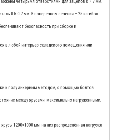
набжены четырьмя отверстиями для зацепов Ø = 7 мм.
ль 0.5-0.7 мм. В поперечном сечении – 25 изгибов
беспечивают безопасность при сборке и
тся в любой интерьер складского помещения или
ики к полу анкерным методом, с помощью болтов
асстояние между ярусами, максимально нагруженными,
ярусы 1200×1000 мм: на них распределённая нагрузка