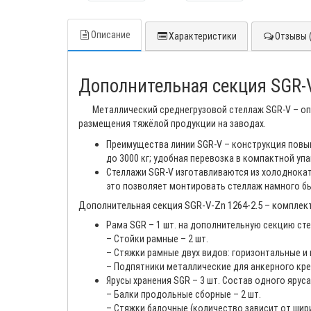
Описание
Характеристики
Отзывы (
Дополнительная секция SGR-V
Металлический среднегрузовой стеллаж SGR-V – оп
размещения тяжёлой продукции на заводах.
Преимущества линии SGR-V – конструкция повыше
до 3000 кг; удобная перевозка в компактной уп
Стеллажи SGR-V изготавливаются из холоднокат
это позволяет монтировать стеллаж намного бы
Дополнительная секция SGR-V-Zn 1264-2.5 – комплек
Рама SGR – 1 шт. на дополнительную секцию ст
– Стойки рамные – 2 шт.
– Стяжки рамные двух видов: горизонтальные и
– Подпятники металлические для анкерного креп
Ярусы хранения SGR – 3 шт. Состав одного яруса
– Балки продольные сборные – 2 шт.
– Стяжки балочные (количество зависит от шири