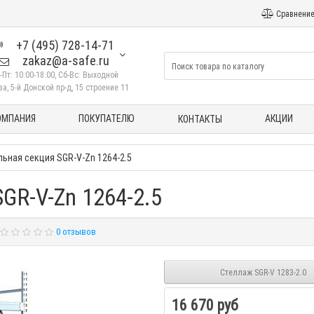
Сравнение
+7 (495) 728-14-71
zakaz@a-safe.ru
-Пт: 10:00-18:00, Сб-Вс: Выходной
а, 5-й Донской пр-д, 15 строение 11
ОМПАНИЯ
ПОКУПАТЕЛЮ
АКЦИИ
КОНТАКТЫ
ьная секция SGR-V-Zn 1264-2.5
GR-V-Zn 1264-2.5
0 отзывов
Стеллаж SGR-V 1283-2.0
16 670 руб