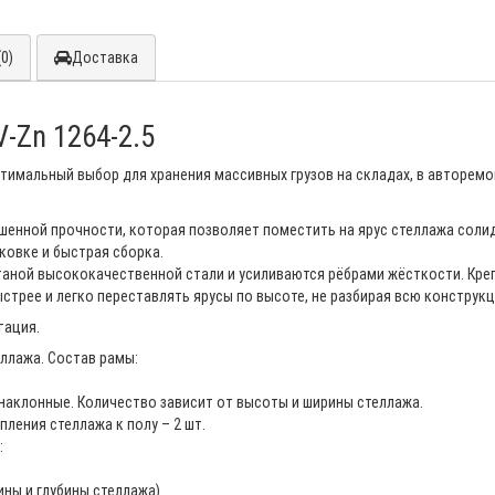
0)
Доставка
-Zn 1264-2.5
тимальный выбор для хранения массивных грузов на складах, в авторемо
нной прочности, которая позволяет поместить на ярус стеллажа солидны
аковке и быстрая сборка.
аной высококачественной стали и усиливаются рёбрами жёсткости. Креп
стрее и легко переставлять ярусы по высоте, не разбирая всю конструк
тация.
еллажа. Состав рамы:
 наклонные. Количество зависит от высоты и ширины стеллажа.
ления стеллажа к полу – 2 шт.
:
ны и глубины стеллажа).