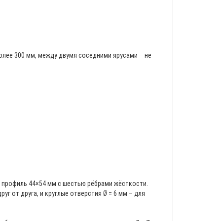
олее 300 мм, между двумя соседними ярусами ‒ не
й профиль 44×54 мм с шестью рёбрами жёсткости.
уг от друга, и круглые отверстия Ø = 6 мм – для