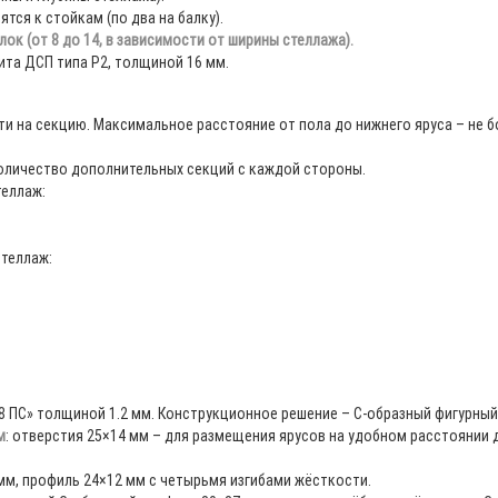
тся к стойкам (по два на балку).
ок (от 8 до 14, в зависимости от ширины стеллажа).
ита ДСП типа Р2, толщиной 16 мм.
ти на секцию. Максимальное расстояние от пола до нижнего яруса – не б
оличество дополнительных секций с каждой стороны.
теллаж:
стеллаж:
8 ПС» толщиной 1.2 мм. Конструкционное решение – С-образный фигурны
м
: отверстия 25×14 мм – для размещения ярусов на удобном расстоянии др
мм, профиль 24×12 мм с четырьмя изгибами жёсткости.