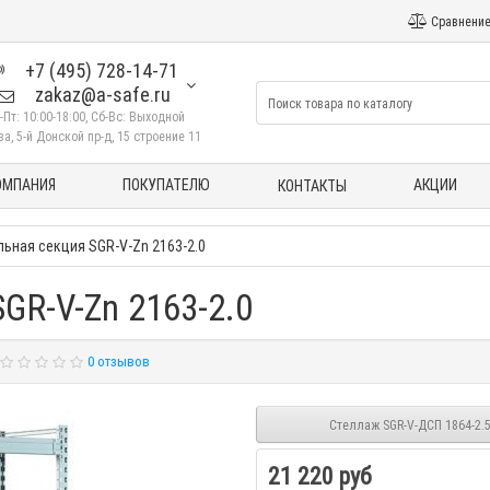
Сравнение
+7 (495) 728-14-71
zakaz@a-safe.ru
-Пт: 10:00-18:00, Сб-Вс: Выходной
а, 5-й Донской пр-д, 15 строение 11
ОМПАНИЯ
ПОКУПАТЕЛЮ
АКЦИИ
КОНТАКТЫ
ьная секция SGR-V-Zn 2163-2.0
GR-V-Zn 2163-2.0
0 отзывов
Стеллаж SGR-V-ДСП 1864-2.
21 220 руб