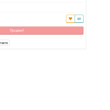
Продано!
такте