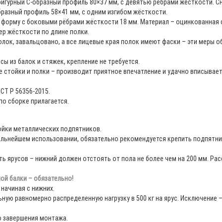
 фигурный С-образный профиль 80×37 мм, с девятью рёбрами жёсткости. С
бразный профиль 58×41 мм, с одним изгибом жёсткости.
орму с боковыми рёбрами жёсткости 18 мм. Материал – оцинкованная ста
р жёсткости по длине полки.
лок, завальцовано, а все лицевые края полок имеют фаски – эти меры о
ы из балок и стяжек, крепление не требуется.
 стойки и полки – производит приятное впечатление и удачно вписывае
СТ Р 56356-2015.
 по сборке прилагается.
тойки металлических подпятников.
дальнейшем использовании, обязательно рекомендуется крепить подпятн
ть ярусов – нижний должен отстоять от пола не более чем на 200 мм. Р
ой балки – обязательно!
начиная с нижних.
ую равномерно распределенную нагрузку в 500 кг на ярус. Исключение – 
о завершения монтажа.