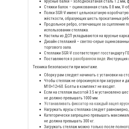
Ярусные балки – холоднокатаная сталь 1.2 мм,
Стяжки балок – оцинкованная сталь 0.8 мм, V-о
Полки SGR-V имеют цельнокатаную коробчатую ф
жёсткости, образующих шесть прокатанных рёбе
Продольное ребро, отвечающее за сцепление по
использовании стеллажа.
Настилы из ДСП укладываются на ярусные каркас
Дизайн стеллажей – светло-серые оцинкованные
торгового зала.
Стеллажи SGR-V соответствуют госстандарту ГО
Поставляются
в разобранном виде
. Инструкция
Техника безопасности при монтаже.
Сборку рам следует начинать с установки на с
Чтобы стеллаж не опрокинулся при загрузке и 
М10×12×60. Болты в комплект не входят.
Если на стеллаж высотой 3.5 м установлено шес
не должно превышать 1000 мм.
Устанавливать фиксатор на каждый зацеп ярусн
Нагружать ярусы стеллажа следует равномерно, 
Категорически запрещено превышать максимальн
не должна превышать 300 кг.
Загружать стеллаж можно только после полног