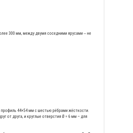
олее 300 мм, между двумя соседними ярусами ‒ не
й профиль 44×54 мм с шестью рёбрами жёсткости.
уг от друга, и круглые отверстия Ø = 6 мм – для