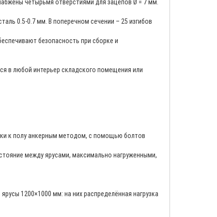
набжены четырьмя отверстиями для зацепов Ø = 7 мм.
ль 0.5-0.7 мм. В поперечном сечении – 25 изгибов
беспечивают безопасность при сборке и
тся в любой интерьер складского помещения или
ики к полу анкерным методом, с помощью болтов
асстояние между ярусами, максимально нагруженными,
ярусы 1200×1000 мм: на них распределённая нагрузка