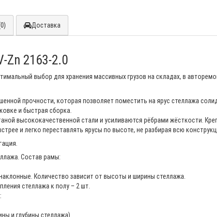
0)
Доставка
-Zn 2163-2.0
тимальный выбор для хранения массивных грузов на складах, в авторемо
нной прочности, которая позволяет поместить на ярус стеллажа солидны
аковке и быстрая сборка.
аной высококачественной стали и усиливаются рёбрами жёсткости. Креп
стрее и легко переставлять ярусы по высоте, не разбирая всю конструк
тация.
еллажа. Состав рамы:
 наклонные. Количество зависит от высоты и ширины стеллажа.
ления стеллажа к полу – 2 шт.
:
ны и глубины стеллажа).