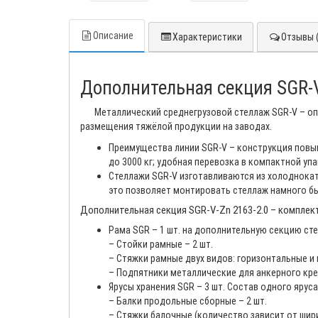
Описание
Характеристики
Отзывы (
Дополнительная секция SGR-V
Металлический среднегрузовой стеллаж SGR-V – оп
размещения тяжёлой продукции на заводах.
Преимущества линии SGR-V – конструкция повыше
до 3000 кг; удобная перевозка в компактной уп
Стеллажи SGR-V изготавливаются из холоднокат
это позволяет монтировать стеллаж намного бы
Дополнительная секция SGR-V-Zn 2163-2.0 – комплек
Рама SGR – 1 шт. на дополнительную секцию ст
– Стойки рамные – 2 шт.
– Стяжки рамные двух видов: горизонтальные и
– Подпятники металлические для анкерного креп
Ярусы хранения SGR – 3 шт. Состав одного яруса
– Балки продольные сборные – 2 шт.
– Стяжки балочные (количество зависит от шири