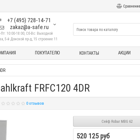
Сравнение
+7 (495) 728-14-71
zakaz@a-safe.ru
-Пт: 10:00-18:00, Сб-Вс: Выходной
а, 5-й Донской пр-д, 15 строение 11
ОМПАНИЯ
ПОКУПАТЕЛЮ
АКЦИИ
КОНТАКТЫ
4DR
ahlkraft FRFC120 4DR
0 отзывов
Сейф Robur MBG 62
520 125 руб