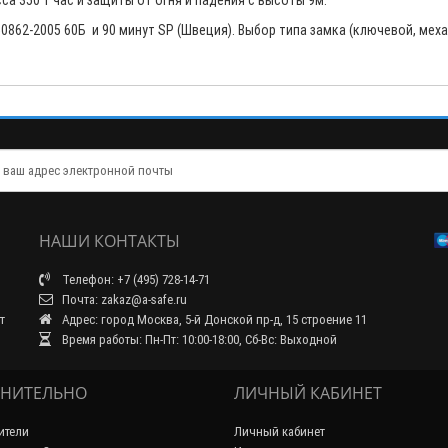
а 350 1 час и защиты от огня и падения с высоты 9м.
862-2005 60Б и 90 минут SP (Швеция). Выбор типа замка (ключевой, мех
НАШИ КОНТАКТЫ
Телефон: +7 (495) 728-14-71
Почта: zakaz@a-safe.ru
т
Адрес: город Москва, 5-й Донской пр-д, 15 строение 11
Время работы: Пн-Пт: 10:00-18:00, Сб-Вс: Выходной
НИТЕЛЬНО
ЛИЧНЫЙ КАБИНЕТ
ители
Личный кабинет