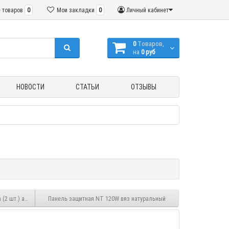
 товаров
0
Мои закладки
0
Личный кабинет
0
Tоваров,
на
0 руб
НОВОСТИ
СТАТЬИ
ОТЗЫВЫ
(2 шт.) антрацит
Панель защитная NT 120W вяз натуральный