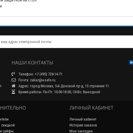
ли защитной на стол
м
НАШИ КОНТАКТЫ
Телефон: +7 (495) 728-14-71
Почта: zakaz@a-safe.ru
т
Адрес: город Москва, 5-й Донской пр-д, 15 строение 11
Время работы: Пн-Пт: 10:00-18:00, Сб-Вс: Выходной
НИТЕЛЬНО
ЛИЧНЫЙ КАБИНЕТ
ители
Личный кабинет
 скидкой
История заказов
е сейфы
Мои закладки