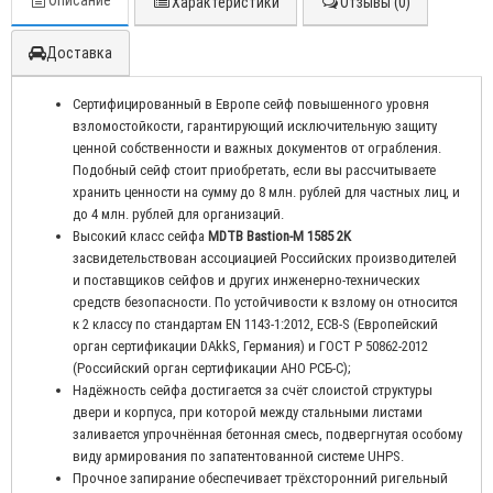
Описание
Характеристики
Отзывы (0)
Доставка
Сертифицированный в Европе сейф повышенного уровня
взломостойкости, гарантирующий исключительную защиту
ценной собственности и важных документов от ограбления.
Подобный сейф стоит приобретать, если вы рассчитываете
хранить ценности на сумму до 8 млн. рублей для частных лиц, и
до 4 млн. рублей для организаций.
Высокий класс сейфа
MDTB Bastion-M 1585 2K
засвидетельствован ассоциацией Российских производителей
и поставщиков сейфов и других инженерно-технических
средств безопасности. По устойчивости к взлому он относится
к 2 классу по стандартам EN 1143-1:2012, ECB-S (Европейский
орган сертификации DAkkS, Германия) и ГОСТ Р 50862-2012
(Российский орган сертификации АНО РСБ-С);
Надёжность сейфа достигается за счёт слоистой структуры
двери и корпуса, при которой между стальными листами
заливается упрочнённая бетонная смесь, подвергнутая особому
виду армирования по запатентованной системе UHPS.
Прочное запирание обеспечивает трёхсторонний ригельный