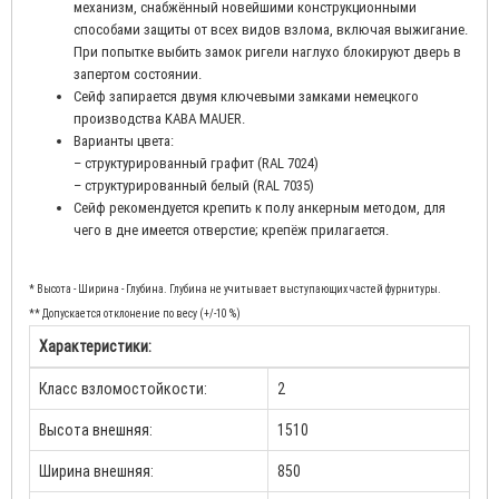
механизм, снабжённый новейшими конструкционными
способами защиты от всех видов взлома, включая выжигание.
При попытке выбить замок ригели наглухо блокируют дверь в
запертом состоянии.
Сейф запирается двумя ключевыми замками немецкого
производства KABA MAUER.
Варианты цвета:
– структурированный графит (RAL 7024)
– структурированный белый (RAL 7035)
Сейф рекомендуется крепить к полу анкерным методом, для
чего в дне имеется отверстие; крепёж прилагается.
* Высота - Ширина - Глубина. Глубина не учитывает выступающих частей фурнитуры.
** Допускается отклонение по весу (+/-10 %)
Характеристики:
Класс взломостойкости:
2
Высота внешняя:
1510
Ширина внешняя:
850