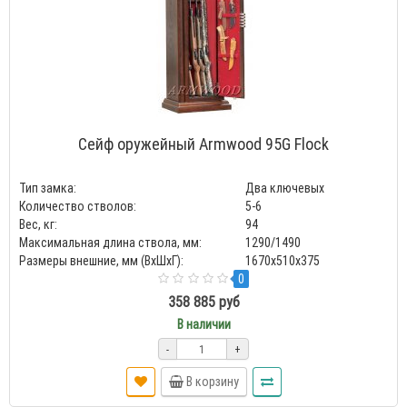
Сейф оружейный Armwood 95G Flock
Тип замка:
Два ключевых
Количество стволов:
5-6
Вес, кг:
94
Максимальная длина ствола, мм:
1290/1490
Размеры внешние, мм (ВхШхГ):
1670х510х375
0
358 885 руб
В наличии
-
+
В корзину