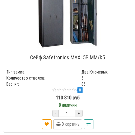
Сейф Safetronics MAXI 5P MM/k5
Тип замка:
Два Ключевых
Количество стволов:
5
Вес, кг:
86
0
113 810 руб
В наличии
-
+
В корзину