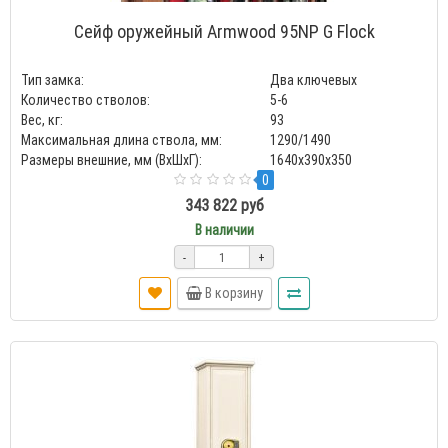
Сейф оружейный Armwood 95NP G Flock
Тип замка:
Два ключевых
Количество стволов:
5-6
Вес, кг:
93
Максимальная длина ствола, мм:
1290/1490
Размеры внешние, мм (ВхШхГ):
1640х390х350
0
343 822 руб
В наличии
-
+
В корзину