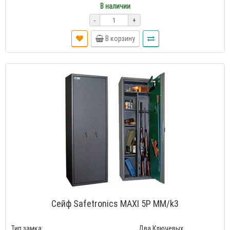
В наличии
-
+
В корзину
Сейф Safetronics MAXI 5P MM/k3
Тип замка:
Два Ключевых