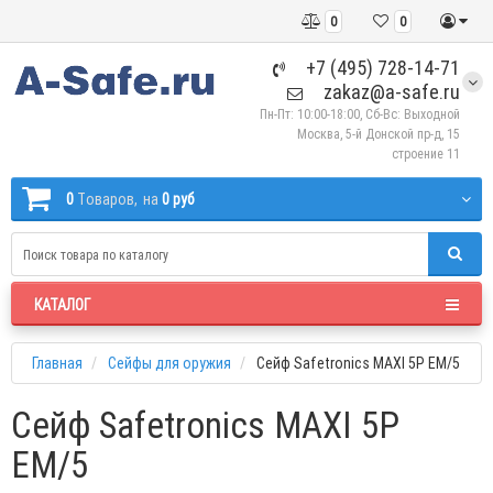
0
0
+7 (495) 728-14-71
zakaz@a-safe.ru
Пн-Пт: 10:00-18:00, Сб-Вс: Выходной
Москва, 5-й Донской пр-д, 15
строение 11
0
Tоваров,
на
0 руб
КАТАЛОГ
Главная
Сейфы для оружия
Сейф Safetronics MAXI 5P EM/5
Сейф Safetronics MAXI 5P
EM/5