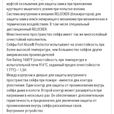
муфтой скольжения для защиты замка при приложении
крутящего мышечного усилия при попытке взлома.
Система внутренних и внешних RELOCKER (блокираторов) для
защиты замка или/и запирающего механизма при механических и
термических воздействиях. В том числе специальный
дистанционный RELOCKER.
Межстеночное пространство сейфа имеет так же многослойный
огнестойкий наполнитель.
Сейфы Fort Knox® Protector испытывают на огнестойкость при
более высокой температуре, чем большинство сейфов других
американских производителей.
Fire Rating 1680°F (огнестойкость при температуре в
испытательной печи 916°C, заданный предел огнестойкости
177°C) – 1,5H.
Между корпусом и дверью для защиты внутреннего
пространства сейфа при пожаре - имеются два контура
уплотнения. Один контур для защиты от проникновения внутрь
сейфа дыма и копоти. Второй контур может расширяться при
нагревании в несколько раз. Он обеспечивает дополнительную
герметичность и предназначен для увеличения защиты от
проникновения внутрь сейфа раскалённых газов.
Внутреннее устройство