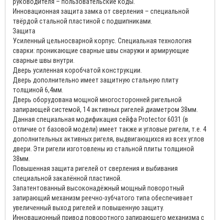
руководителя – пользовательские коды.
Инновационная защита замка от сверления – специальной
твёрдой стальной пластиной с подшипниками.
Защита
Усиленный цельносварной корпус. Специальная технология
сварки: проникающие сварные швы снаружи и армирующие
сварные швы внутри.
Дверь усиленная коробчатой конструкции.
Дверь дополнительно имеет защитную стальную плиту
толщиной 6,4мм.
Дверь оборудована мощной многосторонней ригельной
запирающей системой, 14 активных ригелей диаметром 38мм.
Данная специальная модификация сейфа Protector 6031 (в
отличие от базовой модели) имеет также и угловые ригели, т.е. 4
дополнительных активных ригеля, выдвигающихся из всех углов
двери. Эти ригели изготовлены из стальной плиты толщиной
38мм.
Повышенная защита ригелей от сверления и выбивания
специальной закалённой пластиной.
Запатентованный высоконадёжный мощный поворотный
запирающий механизм реечно-зубчатого типа обеспечивает
увеличенный выход ригелей и повышенную защиту.
Инновационный привод поворотного запирающего механизма с