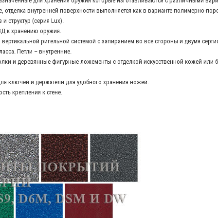
азначенные для хранения оружия которые изготавливаются с различными вари
 отделка внутренней поверхности выполняется как в варианте полимерно-поро
и структур (серия Lux).
Д к хранению оружия.
на вертикальной ригельной системой с запиранием во все стороны и двумя се
асса. Петли – внутренние.
полки и деревянные фигурные ложементы с отделкой искусственной кожей или 
ля ключей и держатели для удобного хранения ножей.
ть крепления к стене.