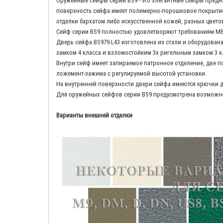
Оружейные сейфы серии BS9 - это элегантные сейфы предн
поверхность сейфа имеет полимерно-порошковое покрытие,
отделки бархатом либо искусственной кожей, разных цветов 
Сейф серии BS9 полностью удовлетворяют требованиям МВ
Дверь сейфа BS979.L43 изготовлена из стали и оборудова
замком 4 класса и взломостойким 3х ригельным замком 3 кл
Внутри сейф имеет запираемое патронное отделение, две 
ложемент-зажима с регулируемой высотой установки.
На внутренней поверхности двери сейфа имеются крючки д
Для оружейных сейфов серии BS9 предусмотрена возможнос
Варианты внешней отделки