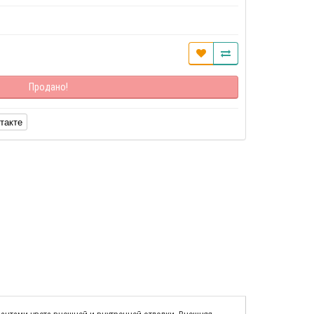
Продано!
такте