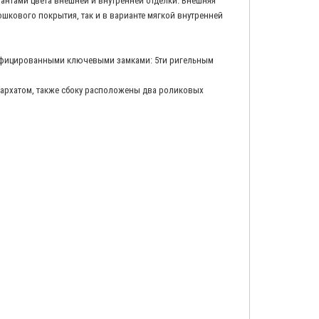
антами цвета внешней и внутренней отделки. Внешняя
шкового покрытия, так и в варианте мягкой внутренней
ртифицированными ключевыми замками: 5ти ригельным
бархатом, также сбоку расположены два роликовых