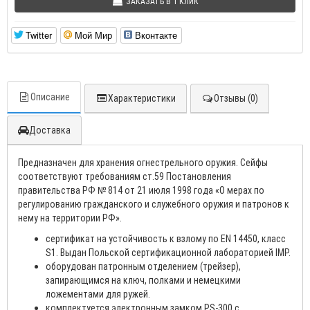
ЗАКАЗАТЬ В 1 КЛИК
Twitter
Мой Мир
Вконтакте
Описание
Характеристики
Отзывы (0)
Доставка
Предназначен для хранения огнестрельного оружия. Сейфы
соответствуют требованиям ст.59 Постановления
правительства РФ № 814 от 21 июля 1998 года «О мерах по
регулированию гражданского и служебного оружия и патронов к
нему на территории РФ».
сертификат на устойчивость к взлому по EN 14450, класс
S1. Выдан Польской сертификационной лабораторией IMP.
оборудован патронным отделением (трейзер),
запирающимся на ключ, полками и немецкими
ложементами для ружей.
комплектуется электронным замком PS-300 с