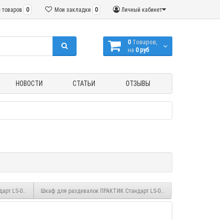
 товаров
0
Мои закладки
0
Личный кабинет
0
Tоваров,
на
0 руб
НОВОСТИ
СТАТЬИ
ОТЗЫВЫ
рт LS-001 (приставная секция)
Шкаф для раздевалок ПРАКТИК Стандарт LS-001-40 (приставная секц