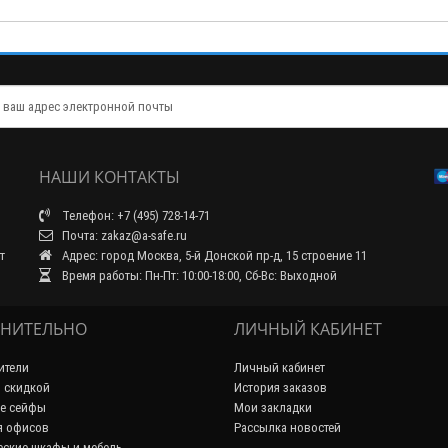
НАШИ КОНТАКТЫ
Телефон: +7 (495) 728-14-71
Почта: zakaz@a-safe.ru
т
Адрес: город Москва, 5-й Донской пр-д, 15 строение 11
Время работы: Пн-Пт: 10:00-18:00, Сб-Вс: Выходной
НИТЕЛЬНО
ЛИЧНЫЙ КАБИНЕТ
ители
Личный кабинет
 скидкой
История заказов
е сейфы
Мои закладки
я офисов
Рассылка новостей
ские шкафы и мебель