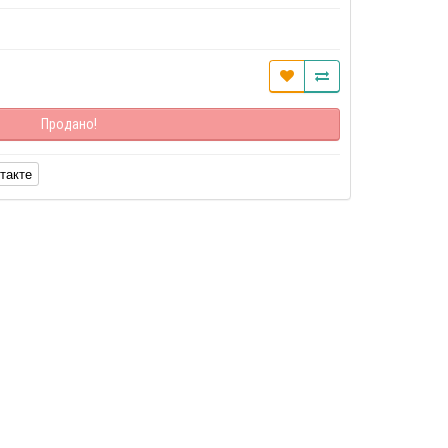
Продано!
такте