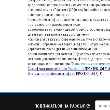
предназначены для хранения одежды в производственн
два способа сборки: зацепы и саморезы или при помощ
ключевой замок «Практик» (2000 комбинаций) с возм
вентиляционные отверстия
конструкция шкафов позволяет скреплять их между с
поставляются в разобранном виде
возможность установки дверей с односторонним откр
штанга для вешалок в каждом отделении
крючки для одежды S-образные по 2 штуке в отделени
крючки П-образные на дверях шкафа по 1 штуке на се
карточка на двери для нанесения информации
опции: комплектация замком PL (вместо ключевого за
жетонов, для камер хранения или фитнес центров; полк
декларация о соответствии:
Техническому регламенту
Сертификат соответствия Ростест на ПРАКТИК LS(LE)-
Инструкция по сборке шкафа на ПРАКТИК LS(LE)-31
ПОДПИСАТЬСЯ НА РАССЫЛКУ