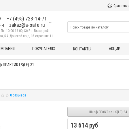
Сравнение
+7 (495) 728-14-71
zakaz@a-safe.ru
-Пт: 10:00-18:00, Сб-Вс: Выходной
а, 5-й Донской пр-д, 15 строение 11
ОМПАНИЯ
ПОКУПАТЕЛЮ
АКЦИИ
КОНТАКТЫ
 ПРАКТИК LS(LE)-31
1
0 отзывов
Шкаф ПРАКТИК LS(LE)-24
13 614 руб