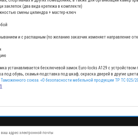
ых, спортивных и других помещениях, а также для организации камер хр
и заклепок (два вида крепежа в комплекте)
ожностью смены цилиндра + мастер-ключ
обой
ыванием и с распашным (по желанию заказчик изменяет направление от
и
кцию
мка устанавливается бесключевой замок Euro-locks A129 с устройством 
а под обувь, скамья-подставка под шкаф; окраска дверей в другие цвета 
 Таможенного союза. «О безопасности мебельной продукции ТР ТС 025/20
31