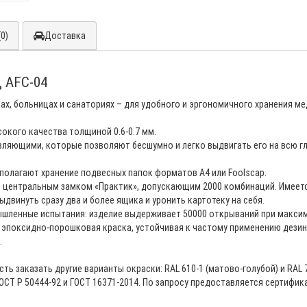
0)
Доставка
 AFC-04
х, больницах и санаториях – для удобного и эргономичного хранения ме
окого качества толщиной 0.6-0.7 мм.
ляющими, которые позволяют бесшумно и легко выдвигать его на всю гл
полагают хранение подвесных папок форматов А4 или Foolscap.
 центральным замком «Практик», допускающим 2000 комбинаций. Имеетс
винуть сразу два и более ящика и уронить картотеку на себя.
ленные испытания: изделие выдерживает 50000 открываний при максимал
я эпоксидно-порошковая краска, устойчивая к частому применению де
.
ть заказать другие варианты окраски: RAL 610-1 (матово-голубой) и RAL 
СТ Р 50444-92 и ГОСТ 16371-2014. По запросу предоставляется сертифик