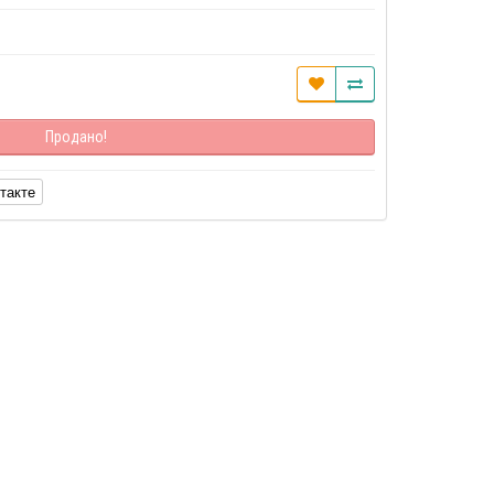
Продано!
такте