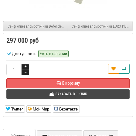
Сейф огневзломостойкий EURO Plus 1-70
Сейф огневзломостойкий Defender Pro 135 EL
297 000 руб
Доступность:
Есть в наличии
В корзину
ЗАКАЗАТЬ В 1 КЛИК
Twitter
Мой Мир
Вконтакте