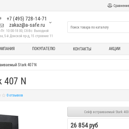
Сравнение
+7 (495) 728-14-71
zakaz@a-safe.ru
-Пт: 10:00-18:00, Сб-Вс: Выходной
а, 5-й Донской пр-д, 15 строение 11
ОМПАНИЯ
ПОКУПАТЕЛЮ
АКЦИИ
КОНТАКТЫ
аиваемый Stark 407 N
k 407 N
0 отзывов
Сейф встраиваемый Stark 403
26 854 руб