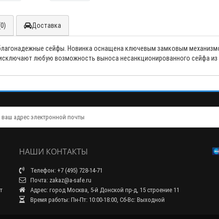
0)
Доставка
 благонадежные сейфы. Новинка оснащена ключевым замковым механизмо
 исключают любую возможность выноса несанкционированного сейфа из 
НАШИ КОНТАКТЫ
Телефон: +7 (495) 728-14-71
Почта: zakaz@a-safe.ru
т
Адрес: город Москва, 5-й Донской пр-д, 15 строение 11
Время работы: Пн-Пт: 10:00-18:00, Сб-Вс: Выходной