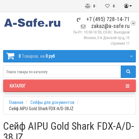
0
0
+7 (495) 728-14-71
zakaz@a-safe.ru
Пн-Пт: 10:00-18:00, Сб-Вс: Выходной
Москва, 5-й Донской пр-д, 15
строение 11
0
Tоваров,
на
0 руб
КАТАЛОГ
Главная
Сейфы для документов
Сейф AIPU Gold Shark FDX-A/D-38JZ
Сейф AIPU Gold Shark FDX-A/D-
38JZ