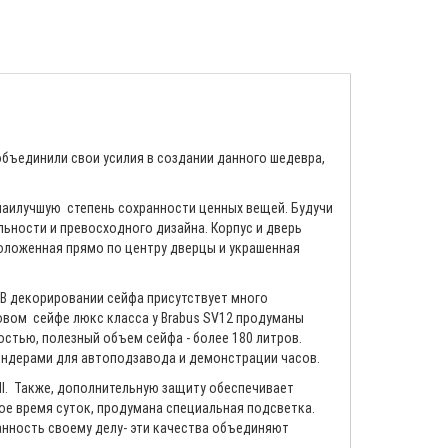
объединили свои усилия в создании данного шедевра,
я наилучшую степень сохранности ценных вещей. Будучи
ьности и превосходного дизайна. Корпус и дверь
оложенная прямо по центру дверцы и украшенная
 В декорировании сейфа присутствует много
совом сейфе люкс класса у Brabus SV12 продуманы
остью, полезный объем сейфа - более 180 литров.
виндерами для автоподзавода и демонстрации часов.
II. Также, дополнительную защиту обеспечивает
ое время суток, продумана специальная подсветка.
анность своему делу- эти качества объединяют