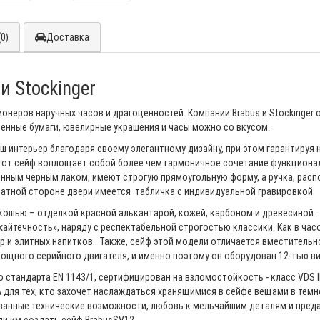
0)
Доставка
и Stockinger
неров наручных часов и драгоценностей. Компании Brabus и Stockinger 
енные бумаги, ювелирные украшения и часы можно со вкусом.
аш интерьер благодаря своему элегантному дизайну, при этом гарантиру
от сейф воплощает собой более чем гармоничное сочетание функционал
нным черным лаком, имеют строгую прямоугольную форму, а ручка, расп
братной стороне двери имеется табличка с индивидуальной гравировкой.
ошью – отделкой красной алькантарой, кожей, карбоном и древесиной.
хайтечность», наряду с респектабельной строгостью классики. Как в ча
р и элитных напитков. Также, сейф этой модели отличается вместительн
мощного серийного двигателя, и именно поэтому он оборудован 12-тью 
стандарта EN 1143/1, сертифицирован на взломостойкость - класс VDS I
А для тех, кто захочет наслаждаться хранящимися в сейфе вещами в темн
ванные технические возможности, любовь к мельчайшим деталям и пред