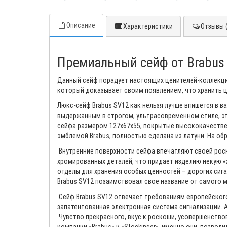
Описание
Характеристики
Отзывы (
Премиальный сейф от Brabus 
Данный сейф порадует настоящих ценителей-коллекцио
который доказывает своим появлением, что хранить ц
Люкс-сейф Brabus SV12 как нельзя лучше впишется в в
выдержанным в строгом, ультрасовременном стиле, эт
сейфа размером 127х67х55, покрытые высококачестве
эмблемой Brabus, полностью сделана из латуни. На о
Внутренние поверхности сейфа впечатляют своей роск
хромированных деталей, что придает изделию некую «
отделы для хранения особых ценностей – дорогих сига
Brabus SV12 позаимствовал свое название от самого 
Сейф Brabus SV12 отвечает требованиям европейского 
запатентованная электронная система сигнализации. 
Чувство прекрасного, вкус к роскоши, усовершенство