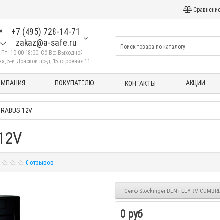
Сравнение
+7 (495) 728-14-71
zakaz@a-safe.ru
-Пт: 10:00-18:00, Сб-Вс: Выходной
а, 5-й Донской пр-д, 15 строение 11
ОМПАНИЯ
ПОКУПАТЕЛЮ
АКЦИИ
КОНТАКТЫ
 BRABUS 12V
12V
0 отзывов
Сейф Stockinger BENTLEY 8V CUMBR
0 руб