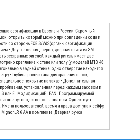
ошла сертификацию в Европе и России. Скромный
амок, открыть который можно при совпадении кода и
ности со стороныECB.S/VdS(органы сертификации
ием • Двустеночная дверца, дверная плита из SM-
тырехгранных ригелей; каждый ригель имеет две
отрено крепление к стене или полу (у моделей MTD 46
агонально в задней стенке, одно отверстие находится
етру • Глубина рассчитана для хранения папок,
 специальное покрытие на заказ • Дополнительная
 пробивания, установленная перед каждым засовом и
ации S или E МодификацияЕ EAN Программируемый
онятное руководство пользователя. Существует
Имена пользователей, время и права доступа к сейфу,
 MignonLR 6 AA в комплекте. Дверная ручка