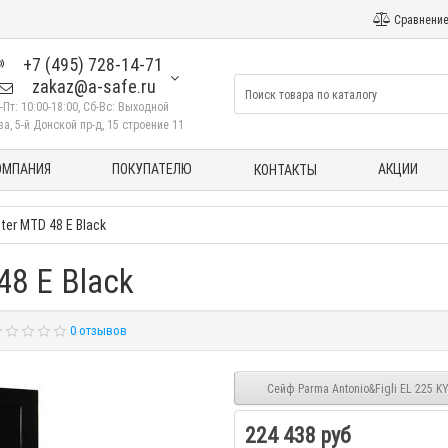
Сравнение
+7 (495) 728-14-71
zakaz@a-safe.ru
-Пт: 10:00-18:00, Сб-Вс: Выходной
а, 5-й Донской пр-д, 15 строение 11
ОМПАНИЯ
ПОКУПАТЕЛЮ
АКЦИИ
КОНТАКТЫ
er MTD 48 E Black
8 E Black
0 отзывов
Сейф Parma Antonio&Figli EL 225 K
224 438 руб