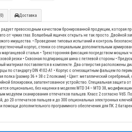
0)
Доставка
 радует превосходным качеством бронированной продукции, которая пр
его от чужих глаз. Волшебный ящичек открыть не так просто. Двойной з
ужого имущества. • Проведение типовых испытаний и контроль безопас
 Двустеночный корпус, стенки со специальным дополнительным армирован
а марганцевой сталью • Трехсторонняя фиксация посредством мощных че
зовой резки • Сквозная подпирающая шина с петлевой стороны • Предусм
жный материал поставляется в комплекте. Два отверстия расположены ди
рцы по стандарту DIN 4102-A1 • Корпус с огнезащитным фальцем по перим
 полка (размер 36 + 38 с 2 полками) • Цвет: металлический серебряный,
ийной блокировки, запатентованное устройство. Специальная защита от
ивается опционально, без наценки в моделях MTD 34 – MTD 38, модифик
ым модулем сканирования отпечатков пальцев. Класс 2 согласно VdS. П
, до 20 отпечатков пальцев и до 300 опциональных электронных ключей. 
ри помощи дополнительного программного обеспечения для ПК. 2 батареи