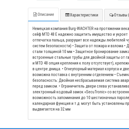
Описание
Характеристики
Отзывы (
Немецкая компания Burg-WACHTER на протяжении века
сейф MTD 48 E надежно защитить имущество и укроет 
отпечатка пальца, разрушит все надежды любителей ч
систем безопасности) • Защита от пожара и взлома •
стали толщиной 10 мм • Защитное бронирование замк
встроенные стальные трубы для двойной защиты от га
и MTD 48 опция крепления к полу отсутствует), крепе
в центре днища. • Огнеупорный материал корпуса и две
возможна поставка с внутренним отделением • Съемная
безопасность: Двойная несбрасываемая система авар
перед замком. • Ограничитель двери слева устанавл
электронный кодовый замок «SecuTronic» со встроенн
возможность запоминания до 10 шестизначных паролей
календарная функция и т.д. могут быть установлены п
выдвигается на 32 мм