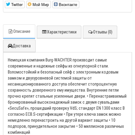
Twitter
Мой Мир
Вконтакте
Описание
Характеристики
Отзывы (0)
Доставка
Немецкая компания Burg-WACHTER производит самые
современные и надежные сейфы из огнеупорной стали.
Взломостойкий и безопасный сейф с электронным кодовым
замком и двухуровневой системой защиты от
несанкционированного доступа обеспечит стопроцентную
сохранность доверенного ему имущества. Внутренние петли
прочно крепят стальные усиленные двери. • Перенастраиваемый
бронированный высоконадежный замок с двумя сувальдами
«SecuSafe», прошедший проверку VdS; стандарт EN 1300 класс B
согласно ECB.S-сертификации • При утере ключа замок можно
немедленно перенастроить на другой вариант защиты • 10
подпоров, принудительное закрытие • 50 миллионов различных
комбинаций