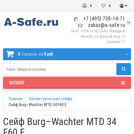
0
0
+7 (495) 728-14-71
zakaz@a-safe.ru
Пн-Пт: 10:00-18:00, Сб-Вс: Выходной
Москва, 5-й Донской пр-д, 15
строение 11
0
Tоваров,
на
0 руб
КАТАЛОГ
Главная
Биометрические сейфы
Сейф Burg–Wachter MTD 34 F60 E
Сейф Burg–Wachter MTD 34
F60 E