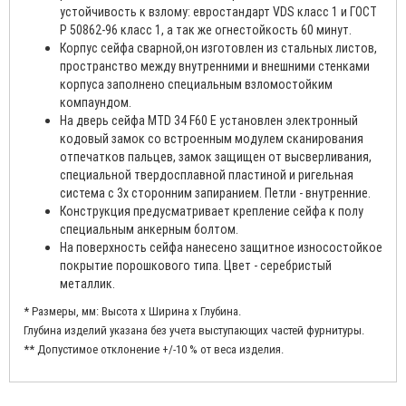
устойчивость к взлому: евростандарт VDS класс 1 и ГОСТ
Р 50862-96 класс 1, а так же огнестойкость 60 минут.
Корпус сейфа сварной,он изготовлен из стальных листов,
пространство между внутренними и внешними стенками
корпуса заполнено специальным взломостойким
компаундом.
На дверь сейфа MTD 34 F60 E установлен электронный
кодовый замок со встроенным модулем сканирования
отпечатков пальцев, замок защищен от высверливания,
специальной твердосплавной пластиной и ригельная
система с 3х сторонним запиранием. Петли - внутренние.
Конструкция предусматривает крепление сейфа к полу
специальным анкерным болтом.
На поверхность сейфа нанесено защитное износостойкое
покрытие порошкового типа. Цвет - серебристый
металлик.
* Размеры, мм: Высота x Ширина x Глубина.
Глубина изделий указана без учета выступающих частей фурнитуры.
** Допустимое отклонение +/-10 % от веса изделия.