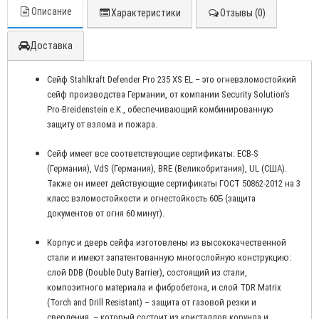
Описание
Характеристики
Отзывы (0)
Доставка
Сейф Stahlkraft Defender Pro 235 XS EL – это огневзломостойкий
сейф производства Германии, от компании Security Solution’s
Pro-Breidenstein e.K., обеспечивающий комбинированную
защиту от взлома и пожара.
Сейф имеет все соответствующие сертификаты: ECB-S
(Германия), VdS (Германия), BRE (Великобритания), UL (США).
Также он имеет действующие сертификаты ГОСТ 50862-2012 на 3
класс взломостойкости и огнестойкость 60Б (защита
документов от огня 60 минут).
Корпус и дверь сейфа изготовлены из высококачественной
стали и имеют запатентованную многослойную конструкцию:
слой DDB (Double Duty Barrier), состоящий из стали,
композитного материала и фибробетона, и слой TDR Matrix
(Torch and Drill Resistant) – защита от газовой резки и
сверления, – который состоит из кристаллов корунда и