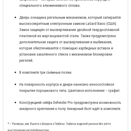
специального алюминиевого сплава.
Дверь оснащена ригельным механизмом, который запирается
высокосекретным электронным замком LaGard Basic (США).
Замок защищён от высверливания двойной твердосплавной
пластиной из марганцовистой стали. Также предусмотрена
дополнительная защита от высверливания и выбивания,
которая обеспечивается с помощью карбидных вставок и
установки закалённого стекла с механизмом блокировки
ригелей.
В комплекте три съёмные полки.
На поверхность корпуса и двери нанесено износостойкое
покрытие порошкового типа. Цветовое исполнение – графит.
Конструкцией сейфа Defender Pro предусмотрена возможность
анкерного крепления к полу. Анкерный болт идёт в комплекте.
* – Размеры, мм: Высота x Ширина x Глубина. Глубина изделий указана без учёта
выступающих частей фурнитуры.