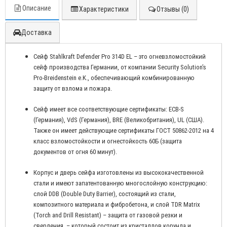
Описание
Характеристики
Отзывы (0)
Доставка
Сейф Stahlkraft Defender Pro 314D EL – это огневзломостойкий
сейф производства Германии, от компании Security Solution’s
Pro-Breidenstein e.K., обеспечивающий комбинированную
защиту от взлома и пожара.
Сейф имеет все соответствующие сертификаты: ECB-S
(Германия), VdS (Германия), BRE (Великобритания), UL (США).
Также он имеет действующие сертификаты ГОСТ 50862-2012 на 4
класс взломостойкости и огнестойкость 60Б (защита
документов от огня 60 минут).
Корпус и дверь сейфа изготовлены из высококачественной
стали и имеют запатентованную многослойную конструкцию:
слой DDB (Double Duty Barrier), состоящий из стали,
композитного материала и фибробетона, и слой TDR Matrix
(Torch and Drill Resistant) – защита от газовой резки и
сверления, – который состоит из кристаллов корунда и