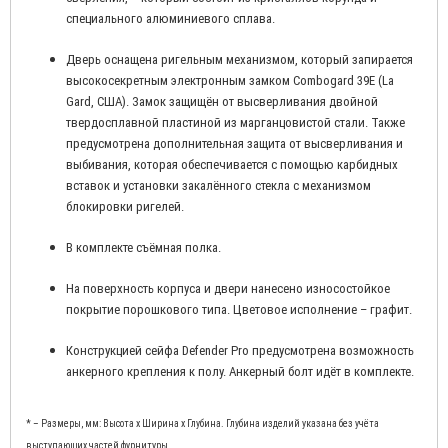
специального алюминиевого сплава.
Дверь оснащена ригельным механизмом, который запирается
высокосекретным электронным замком Combogard 39E (La
Gаrd, США). Замок защищён от высверливания двойной
твердосплавной пластиной из марганцовистой стали. Также
предусмотрена дополнительная защита от высверливания и
выбивания, которая обеспечивается с помощью карбидных
вставок и установки закалённого стекла с механизмом
блокировки ригелей.
В комплекте съёмная полка.
На поверхность корпуса и двери нанесено износостойкое
покрытие порошкового типа. Цветовое исполнение – графит.
Конструкцией сейфа Defender Pro предусмотрена возможность
анкерного крепления к полу. Анкерный болт идёт в комплекте.
* – Размеры, мм: Высота x Ширина x Глубина. Глубина изделий указана без учёта
выступающих частей фурнитуры.