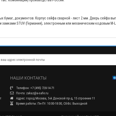
 тыс. комбинаций) производства России.
х бумаг, документов. Корпус сейфа сварной - лист 2 мм. Дверь сейфа вы
замками STUV (Германия), электронным или механическим кодовым M-L
НАШИ КОНТАКТЫ
Телефон: +7 (495) 728-14-71
Почта: zakaz@a-safe.ru
т
Адрес: город Москва, 5-й Донской пр-д, 15 строение 11
Время работы: Пн-Пт: 10:00-18:00, Сб-Вс: Выходной