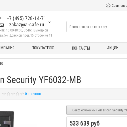
Сравнение
+7 (495) 728-14-71
zakaz@a-safe.ru
-Пт: 10:00-18:00, Сб-Вс: Выходной
а, 5-й Донской пр-д, 15 строение 11
ОМПАНИЯ
ПОКУПАТЕЛЮ
АКЦИИ
КОНТАКТЫ
MB
 Security YF6032-MB
0 отзывов
Сейф оружейный American Security YF
533 639 руб