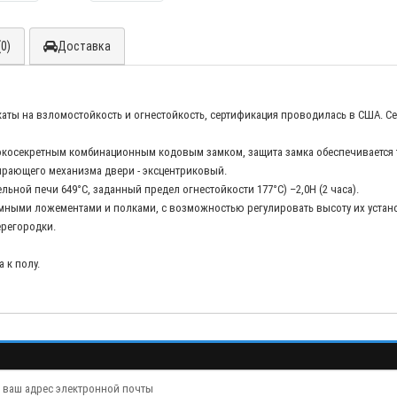
0)
Доставка
аты на взломостойкость и огнестойкость, сертификация проводилась в США. С
ысокосекретным комбинационным кодовым замком, защита замка обеспечиваетс
ирающего механизма двери - эксцентриковый.
тельной печи 649°C, заданный предел огнестойкости 177°C) –2,0H (2 часа).
ъёмными ложементами и полками, с возможностью регулировать высоту их устан
ерегородки.
 к полу.