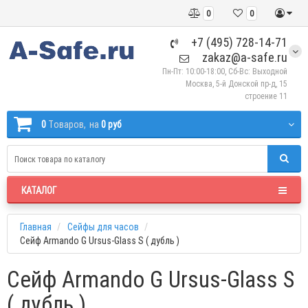
0
0
+7 (495) 728-14-71
zakaz@a-safe.ru
Пн-Пт: 10:00-18:00, Сб-Вс: Выходной
Москва, 5-й Донской пр-д, 15
строение 11
0
Tоваров,
на
0 руб
КАТАЛОГ
Главная
Сейфы для часов
Сейф Armando G Ursus-Glass S ( дубль )
Сейф Armando G Ursus-Glass S
( дубль )