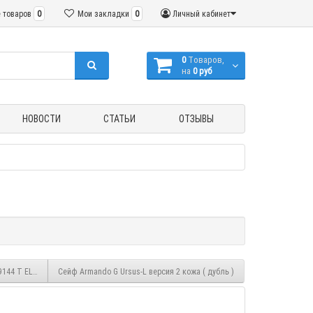
 товаров
0
Мои закладки
0
Личный кабинет
0
Tоваров,
на
0 руб
НОВОСТИ
СТАТЬИ
ОТЗЫВЫ
144 T EL Flock
Сейф Armando G Ursus-L версия 2 кожа ( дубль )