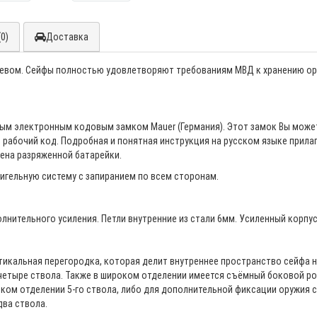
0)
Доставка
евом. Сейфы полностью удовлетворяют требованиям МВД к хранению ору
м электронным кодовым замком Mauer (Германия). Этот замок Вы може
и рабочий код. Подробная и понятная инструкция на русском языке прила
мена разряженной батарейки.
игельную систему с запиранием по всем сторонам.
нительного усиления. Петли внутренние из стали 6мм. Усиленный корпус
тикальная перегородка, которая делит внутреннее пространство сейфа н
етыре ствола. Также в широком отделении имеется съёмный боковой ро
ком отделении 5-го ствола, либо для дополнительной фиксации оружия с 
ва ствола.