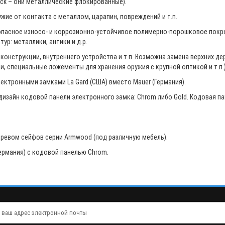
ock – они металлические флокированные).
ие от контакта с металлом, царапин, повреждений и т.п.
опасное износо- и коррозионно-устойчивое полимерно-порошковое покр
ур: металлики, антики и д.р.
конструкции, внутреннего устройства и т.п. Возможна замена верхних д
 специальные ложементы для хранения оружия с крупной оптикой и т.п.)
ектронными замками La Gard (США) вместо Mauer (Германия).
дизайн кодовой панели электронного замка: Chrom либо Gold. Кодовая п
ревом сейфов серии Armwood (под различную мебель).
ермания) с кодовой панелью Chrom.