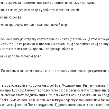
анию заказчика возможна поставка с дополнительными полками.
и, а так же держатели для удобного хранения ножей.
делениях сейфа.
ются три держателя для хранения ножей и пр.
ннюю мягкую отделку искусственной кожей (различных цветов и рисунк
мей и т.п. Тоже различных цветов! На основном фото пример сейфа с вн
контакта с металлом, царапин повреждений и т.п.
ны на дополнительном фото.
 По желанию заказчика возможна поставка в исполнении, предусматрива
ять модификаций этих оружейных сейфов. Модификация Primary (базовая
кации Lux и Lux+ имеют дополнительно к базовой - мягкую полную внут
нашему каталогу. Модификация Lux+ отличается от модификации Lux сл
Flock+ - имеют полную внутреннюю мягкую отделку флокированием бархат
 от модификации Flock следующим: 1) дополнительная отделка фасадов 