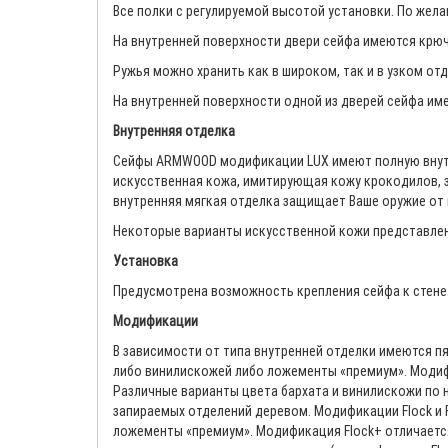
Все полки с регулируемой высотой установки. По жел
На внутренней поверхности двери сейфа имеются крючк
Ружья можно хранить как в широком, так и в узком от
На внутренней поверхности одной из дверей сейфа име
Внутренняя отделка
Сейфы ARMWOOD модификации LUX имеют полную внутре
искусственная кожа, имитирующая кожу крокодилов, з
внутренняя мягкая отделка защищает Ваше оружие от 
Некоторые варианты искусственной кожи представле
Установка
Предусмотрена возможность крепления сейфа к стене.
Модификации
В зависимости от типа внутренней отделки имеются п
либо винилискожей либо ложементы «премиум». Модифи
Различные варианты цвета бархата и винилискожи по 
запираемых отделений деревом. Модификации Flock и 
ложементы «премиум». Модификация Flock+ отличается