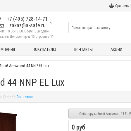
Сравнение
+7 (495) 728-14-71
zakaz@a-safe.ru
-Пт: 10:00-18:00, Сб-Вс: Выходной
а, 5-й Донской пр-д, 15 строение 11
ОМПАНИЯ
ПОКУПАТЕЛЮ
АКЦИИ
КОНТАКТЫ
йный Armwood 44 NNP EL Lux
 44 NNP EL Lux
0 отзывов
Сейф оружейный Armwood 44 EL P
0 руб