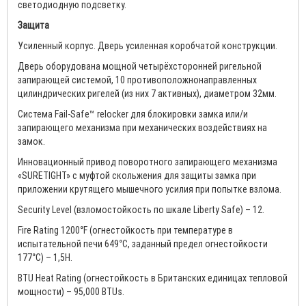
светодиодную подсветку.
Защита
Усиленный корпус. Дверь усиленная коробчатой конструкции.
Дверь оборудована мощной четырёхсторонней ригельной
запирающей системой, 10 противоположнонаправленных
цилиндрических ригелей (из них 7 активных), диаметром 32мм.
Система Fail-Safe™ relocker для блокировки замка или/и
запирающего механизма при механических воздействиях на
замок.
Инновационный привод поворотного запирающего механизма
«SURETIGHT» с муфтой скольжения для защиты замка при
приложении крутящего мышечного усилия при попытке взлома.
Security Level (взломостойкость по шкале Liberty Safe) – 12.
Fire Rating 1200°F (огнестойкость при температуре в
испытательной печи 649°C, заданный предел огнестойкости
177°C) – 1,5H.
BTU Heat Rating (огнестойкость в Британских единицах тепловой
мощности) – 95,000 BTUs.