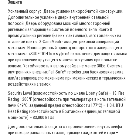
Защита
Усиленный корпус. Дверь усиленная коробчатой конструкции.
Дополнительное усиление двери внутренней стальной
полосой. Дверь оборудована мощной многосторонней
ригельной запирающей системой военного типа. Всего 8
прямоугольных ригелей (из них 7 активных), изготовленных из
стальной плиты. X-Cam Mech - эксцентриковый запирающий
механизм. Инновационный привод поворотного запирающего
механизма «SURETIGHT» с муфтой скольжения для защиты замка
при приложении крутящего мышечного усилия при попытке
взлома. Устойчивость к взлому сейфа не менее 30Ес. Система
внутренних и внешних Fail-Safe™ relocker для блокировки замка
или/и запирающего механизма при механических и термических
воздействиях на замок.
Security Level (взломостойкость по шкале Liberty Safe) – 18. Fire
Rating 1200°F (огнестойкость при температуре в испытательной
печи 649°C, заданный предел огнестойкости 177°C) – 1,0H. BTU
Heat Rating (огнестойкость в Британских единицах тепловой
мощности) – 83,000 BTUs.
Для дополнительной защиты от проникновения внутрь сейфа
при пожаре раскалённых газов, тушащих жидкостей и гари –