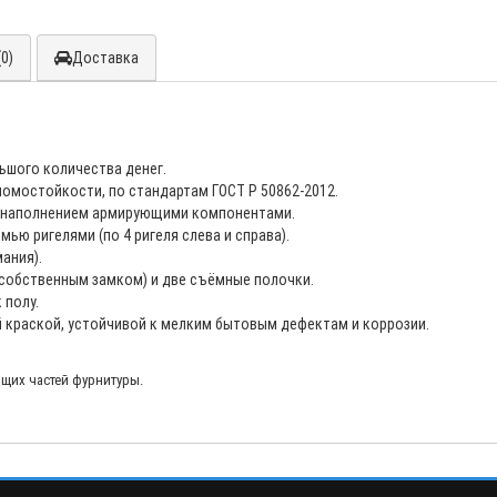
0)
Доставка
ьшого количества денег.
ломостойкости, по стандартам ГОСТ Р 50862-2012.
 наполнением армирующими компонентами.
ью ригелями (по 4 ригеля слева и справа).
ания).
 собственным замком) и две съёмные полочки.
 полу.
краской, устойчивой к мелким бытовым дефектам и коррозии.
ющих частей фурнитуры.