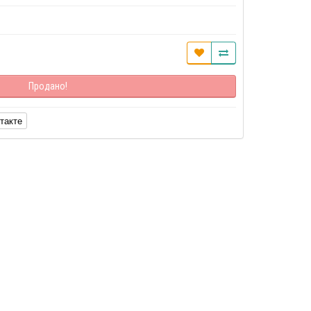
Продано!
такте