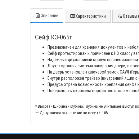
Описание
Характеристики
Отзывы (
Сейф КЗ-065т
Предназначен для хранения документов и небол
Сейф протестирован и причислен к H0 классу вз
Надежный двухслойный корпус со специальным
Двухсторонняя система запирания двери, с восем
На дверь установлен ключевой замок CAWI (Герм
Внутри расположен трейзер (внутренний ящик с
Предусмотрена возможность крепления сейфа к
Поверхность окрашена порошковой полимерной 
* Высота - Ширина - Глубина. Глубина не учитывает выступа
** Допускается отклонение по весу +/- 10%