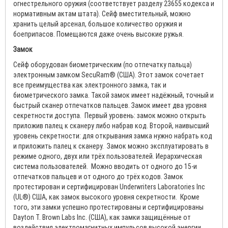
огнестрельного оружия (соответствует разделу 23655 кодекса и
нормативным актам штата). Сейф вместительный, можно
хранить целый арсенал, большое количество оружия и
боеприпасов. Помещаются даже очень высокие ружья.
Замок
Сейф оборудован биометрическим (по отпечатку пальца)
электронным замком SecuRam® (США). Этот замок сочетает
все преимущества как электронного замка, так и
биометрического замка. Такой замок имеет надёжный, точный и
быстрый сканер отпечатков пальцев. Замок имеет два уровня
секретности доступа. Первый уровень: замок можно открыть
приложив палец к сканеру либо набрав код. Второй, наивысший
уровень секретности: для открывания замка нужно набрать код
и приложить палец к сканеру. Замок можно эксплуатировать в
режиме одного, двух или трёх пользователей. Иерархическая
система пользователей. Можно вводить от одного до 15-и
отпечатков пальцев и от одного до трёх кодов. Замок
протестирован и сертифицирован Underwriters Laboratories Inc
(UL®) США, как замок высокого уровня секретности. Кроме
того, эти замки успешно протестированы и сертифицированы
Dayton T. Brown Labs Inc. (США), как замки защищённые от
воздействия электромагнитных импульсов высокой энергии.