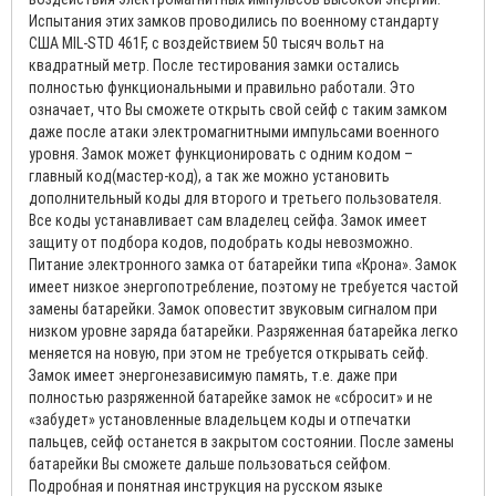
Испытания этих замков проводились по военному стандарту
США MIL-STD 461F, с воздействием 50 тысяч вольт на
квадратный метр. После тестирования замки остались
полностью функциональными и правильно работали. Это
означает, что Вы сможете открыть свой сейф с таким замком
даже после атаки электромагнитными импульсами военного
уровня. Замок может функционировать с одним кодом –
главный код(мастер-код), а так же можно установить
дополнительный коды для второго и третьего пользователя.
Все коды устанавливает сам владелец сейфа. Замок имеет
защиту от подбора кодов, подобрать коды невозможно.
Питание электронного замка от батарейки типа «Крона». Замок
имеет низкое энергопотребление, поэтому не требуется частой
замены батарейки. Замок оповестит звуковым сигналом при
низком уровне заряда батарейки. Разряженная батарейка легко
меняется на новую, при этом не требуется открывать сейф.
Замок имеет энергонезависимую память, т.е. даже при
полностью разряженной батарейке замок не «сбросит» и не
«забудет» установленные владельцем коды и отпечатки
пальцев, сейф останется в закрытом состоянии. После замены
батарейки Вы сможете дальше пользоваться сейфом.
Подробная и понятная инструкция на русском языке