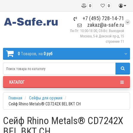
0
0
+7 (495) 728-14-71
zakaz@a-safe.ru
Пн-Пт: 10:00-18:00, Сб-Вс: Выходной
Москва, 5-й Донской пр-д, 15
строение 11
0
Tоваров,
на
0 руб
КАТАЛОГ
Главная
Сейфы для оружия
Сейф Rhino Metals® CD7242X BEL BKT CH
Сейф Rhino Metals® CD7242X
BEL BKT CH