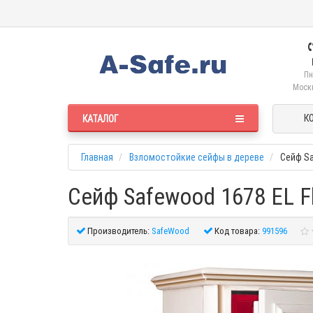
Пн
Москв
К
КАТАЛОГ
Главная
Взломостойкие сейфы в дереве
Сейф Sa
Сейф Safewood 1678 EL Fl
Производитель:
SafeWood
Код товара:
991596