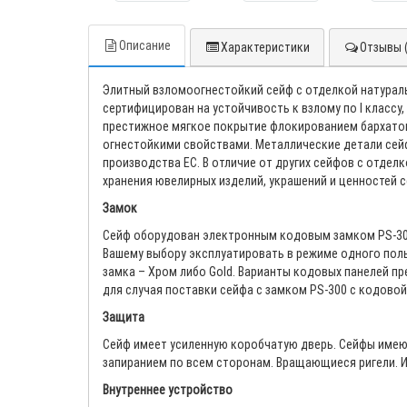
Описание
Характеристики
Отзывы (
Элитный взломоогнестойкий сейф с отделкой натураль
сертифицирован на устойчивость к взлому по I классу
престижное мягкое покрытие флокированием бархатом
огнестойкими свойствами. Металлические детали сей
производства ЕС. В отличие от других сейфов с отд
хранения ювелирных изделий, украшений и ценносте
Замок
Сейф оборудован электронным кодовым замком PS-300
Вашему выбору эксплуатировать в режиме одного поль
замка – Хром либо Gold. Варианты кодовых панелей п
для случая поставки сейфа с замком PS-300 с кодово
Защита
Сейф имеет усиленную коробчатую дверь. Сейфы имею
запиранием по всем сторонам. Вращающиеся ригели. 
Внутреннее устройство