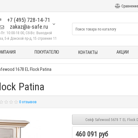
Сравнение
+7 (495) 728-14-71
zakaz@a-safe.ru
-Пт: 10:00-18:00, Сб-Вс: Выходной
а, 5-й Донской пр-д, 15 строение 11
ОМПАНИЯ
ПОКУПАТЕЛЮ
АКЦИИ
КОНТАКТЫ
fewood 1678 EL Flock Patina
ock Patina
0 отзывов
Сейф Safewood 5678 T EL Flock 
460 091 руб