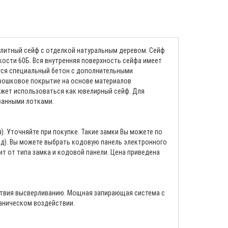
Элитный сейф с отделкой натуральным деревом. Сейф
кости 60Б. Вся внутренняя поверхность сейфа имеет
тся специальный бетон с дополнительными
рошковое покрытие на основе материалов
ожет использоваться как ювелирный сейф. Для
ванными лотками.
 Уточняйте при покупке. Такие замки Вы можете по
од). Вы можете выбрать кодовую панель электронного
т от типа замка и кодовой панели. Цена приведена
ствия высверливанию. Мощная запирающая система с
аническом воздействии.