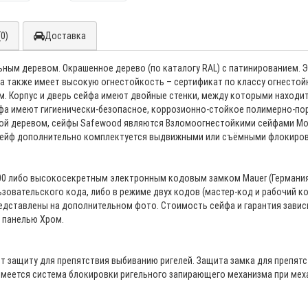
0)
Доставка
ным деревом. Окрашенное дерево (по каталогу RAL) с патинированием. 
, а также имеет высокую огнестойкость – сертификат по классу огнестой
. Корпус и дверь сейфа имеют двойные стенки, между которыми находи
фа имеют гигиенически-безопасное, коррозионно-стойкое полимерно-по
елкой деревом, сейфы Safewood являются Взломоогнестойкими сейфами М
й сейф дополнительно комплектуется выдвижными или съёмными флокиро
 либо высокосекретным электронным кодовым замком Mauer (Германия).
зовательского кода, либо в режиме двух кодов (мастер-код и рабочий к
редставлены на дополнительном фото. Стоимость сейфа и гарантия зависи
й панелью Хром.
т защиту для препятствия выбиванию ригелей. Защита замка для препят
Имеется система блокировки ригельного запирающего механизма при мех