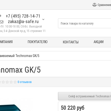
Сравнение
+7 (495) 728-14-71
zakaz@a-safe.ru
-Пт: 10:00-18:00, Сб-Вс: Выходной
а, 5-й Донской пр-д, 15 строение 11
ОМПАНИЯ
ПОКУПАТЕЛЮ
АКЦИИ
КОНТАКТЫ
аиваемый Technomax GK/5
hnomax GK/5
0 отзывов
Сейф встраиваемый Technomax 
50 220 руб