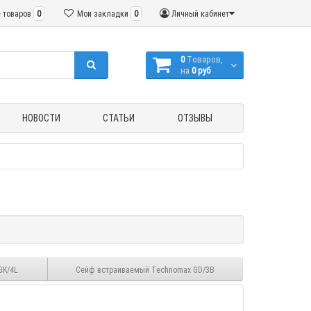
 товаров
0
Мои закладки
0
Личный кабинет
0
Tоваров,
на
0 руб
НОВОСТИ
СТАТЬИ
ОТЗЫВЫ
GK/4L
Сейф встраиваемый Technomax GD/3В