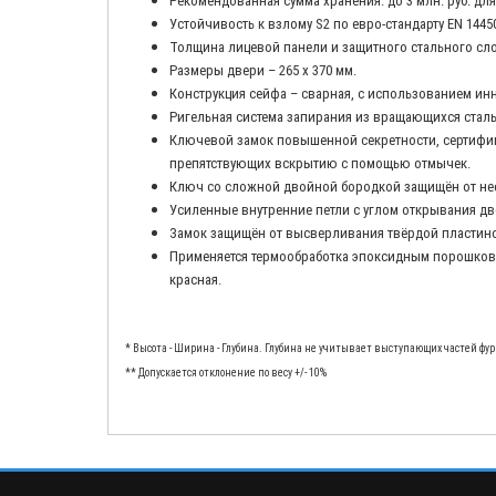
Рекомендованная сумма хранения: до 3 млн. руб. для
Устойчивость к взлому
S2 по евро-стандарту
EN 14450
Толщина лицевой панели и защитного стального сло
Размеры двери – 265 х 370 мм.
Конструкция сейфа – сварная, с использованием и
Ригельная система запирания из вращающихся сталь
Ключевой замок повышенной секретности, сертифици
препятствующих вскрытию с помощью отмычек.
Ключ со сложной двойной бородкой защищён от нес
Усиленные внутренние петли с углом открывания две
Замок защищён от высверливания твёрдой пластино
Применяется термообработка эпоксидным порошковы
красная.
* Высота - Ширина - Глубина. Глубина не учитывает выступающих частей фу
** Допускается отклонение по весу +/- 10%