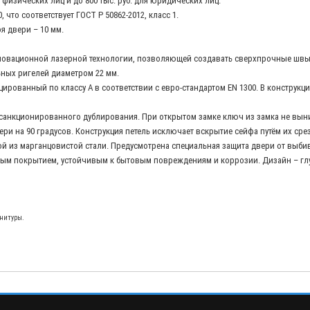
 физических лиц и до 800 тыс. руб. для юридических лиц.
, что соответствует ГОСТ Р 50862-2012, класс 1.
я двери – 10 мм.
нновационной лазерной технологии, позволяющей создавать сверхпрочные швы 
ных ригелей диаметром 22 мм.
рованный по классу А в соответствии с евро-стандартом EN 1300. В конструк
анкционированного дублирования. При открытом замке ключ из замка не выни
ри на 90 градусов. Конструкция петель исключает вскрытие сейфа путём их сре
й из марганцовистой стали. Предусмотрена специальная защита двери от выби
м покрытием, устойчивым к бытовым повреждениям и коррозии. Дизайн – глуб
рнитуры.