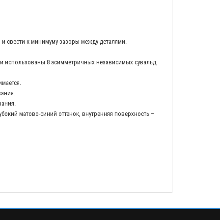
и свести к минимуму зазоры между деталями.
ции использованы 8 асимметричных независимых сувальд,
мается.
зания.
вания.
окий матово-синий оттенок, внутренняя поверхность –