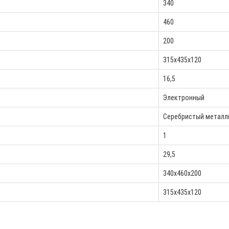
340
460
200
315х435х120
16,5
Электронный
Серебристый металл
1
29,5
340x460x200
315х435х120