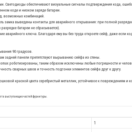
ами. Светодиоды обеспечивают визуальные сигналы подтверждения кода, ошибо
нном коде и низком заряде батареи.
лрд. возможных комбинаций.
анель замка выведены контакты для аварийного открывания: при полной разрядк
и разрядке батареи не сбрасывается).
 аварийного ключа. Благодаря ему вы без труда откроете сейф, даже если код
ывания 90 градусов.
ам задней панели препятствуют вырыванию сейфа из стены.
omax роботизированы, таким образом исключены любые погрешности и человеч
ность сварных швов и точность подгонки элементов сейфа друг к другу.
шковой краской цвета серебристый металлик, устойчивое к повреждениям и ко
учета выступающих частей фурнитуры.
1