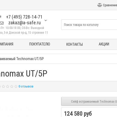
Сравнение
+7 (495) 728-14-71
zakaz@a-safe.ru
-Пт: 10:00-18:00, Сб-Вс: Выходной
а, 5-й Донской пр-д, 15 строение 11
ОМПАНИЯ
ПОКУПАТЕЛЮ
АКЦИИ
КОНТАКТЫ
аиваемый Technomax UT/5P
hnomax UT/5P
0 отзывов
Сейф встраиваемый Technomax U
124 580 руб