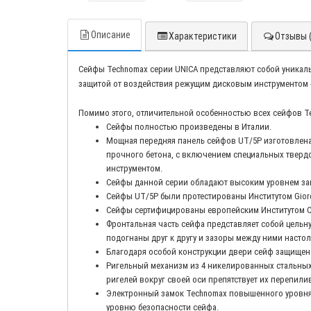
Описание
Характеристики
Отзывы (
Сейфы Technomax серии UNICA представляют собой уникаль
защитой от воздействия режущим дисковым инструментом 
Помимо этого, отличительной особенностью всех сейфов T
Сейфы полностью произведены в Италии.
Мощная передняя панель сейфов UT/5P изготовлена 
прочного бетона, с включением специальных твер
инструментом.
Сейфы данной серии обладают высоким уровнем защ
Сейфы UT/5P были протестированы Институтом Giord
Сейфы сертифицированы европейским Институтом Серти
Фронтальная часть сейфа представляет собой цельн
подогнаны друг к другу и зазоры между ними насто
Благодаря особой конструкции двери сейф защищен
Ригельный механизм из 4 никелированных стальных 
ригелей вокруг своей оси препятствует их перепил
Электронный замок Technomax повышенного уровня с
уровню безопасности сейфа.