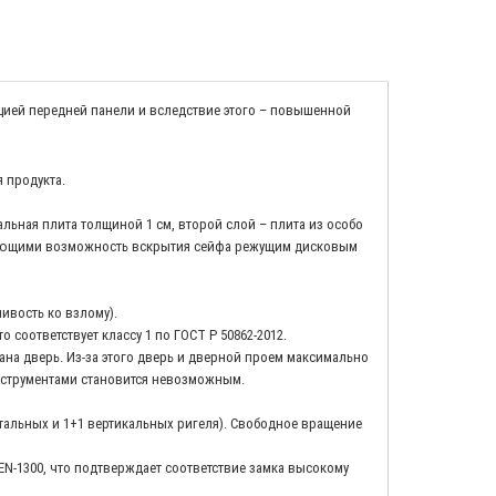
цией передней панели и вследствие этого – повышенной
 продукта.
ьная плита толщиной 1 см, второй слой – плита из особо
няющими возможность вскрытия сейфа режущим дисковым
ивость ко взлому).
 соответствует классу 1 по ГОСТ Р 50862-2012.
на дверь. Из-за этого дверь и дверной проем максимально
нструментами становится невозможным.
тальных и 1+1 вертикальных ригеля). Свободное вращение
N-1300, что подтверждает соответствие замка высокому