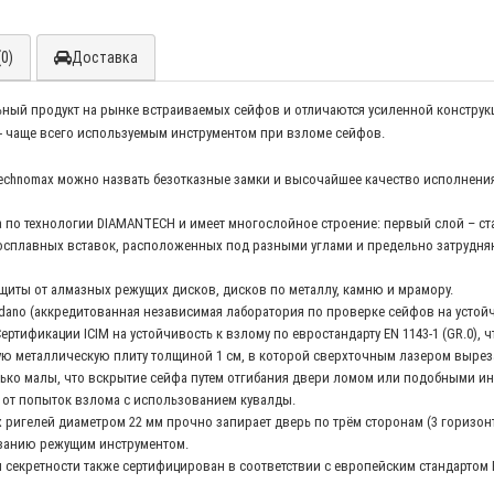
0)
Доставка
ный продукт на рынке встраиваемых сейфов и отличаются усиленной конструк
- чаще всего используемым инструментом при взломе сейфов.
echnomax можно назвать безотказные замки и высочайшее качество исполнения
по технологии DIAMANTECH и имеет многослойное строение: первый слой – стал
досплавных вставок, расположенных под разными углами и предельно затруд
иты от алмазных режущих дисков, дисков по металлу, камню и мрамору.
ano (аккредитованная независимая лаборатория по проверке сейфов на устойч
фикации ICIM на устойчивость к взлому по евростандарту EN 1143-1 (GR.0), что
ую металлическую плиту толщиной 1 см, в которой сверхточным лазером выреза
лько малы, что вскрытие сейфа путем отгибания двери ломом или подобными и
 от попыток взлома с использованием кувалды.
ригелей диаметром 22 мм прочно запирает дверь по трём сторонам (3 горизон
иванию режущим инструментом.
екретности также сертифицирован в соответствии с европейским стандартом E