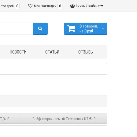
 товаров
0
Мои закладки
0
Личный кабинет
0
Tоваров,
на
0 руб
НОВОСТИ
СТАТЬИ
ОТЗЫВЫ
T/4LP
Сейф встраиваемый Technomax UT/5LP