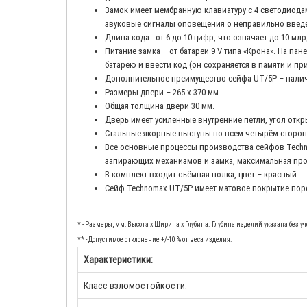
Замок имеет мембранную клавиатуру с 4 светодиод
звуковые сигналы оповещения о неправильно введе
Длина кода - от 6 до 10 цифр, что означает до 10 м
Питание замка – от батареи 9 V типа «Крона». На п
батарею и ввести код (он сохраняется в памяти и пр
Дополнительное преимущество сейфа UT/5P – наличие
Размеры двери – 265 х 370 мм.
Общая толщина двери 30 мм.
Дверь имеет усиленные внутренние петли, угол откр
Стальные якорные выступы по всем четырём сторон
Все основные процессы производства сейфов Techn
запирающих механизмов и замка, максимальная проч
В комплект входит съёмная полка, цвет – красный.
Сейф Technomax UT/5P имеет матовое покрытие поро
* - Размеры, мм: Высота x Ширина x Глубина. Глубина изделий указана без 
** - Допустимое отклонение +/-10 % от веса изделия.
Характеристики:
Класс взломостойкости: