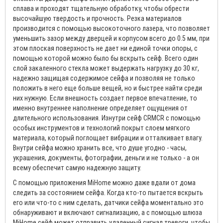
сплава и проходят тщательную обработку, чтобы обрести
высочайшую твердость и прочность. Резка материалов
производится с помощью высокоточного лазера, что позволяет
уменьшить зазор между дверцей и корпусом всего до 0.5 мм, при
этом плоская поверхность не дает ни единой точки опоры, с
помощью которой можно было бы вскрыть сейф. Всего один
слой закаленного стекла может выдержать нагрузку до 30 кг,
надежно защищая содержимое сейфа и позволяя не только
положить в него еще больше вещей, но и быстрее найти среди
них нужную. Если внешность создает первое впечатление, то
именно внутреннее наполнение определяет ощущения от
длительного использования. Изнутри сейф CRMCR с помощью
особых инструментов и технологий покрыт слоем мягкого
материала, который поглощает вибрации и отталкивает влагу.
Внутри сейфа можно хранить все, что душе угодно - часы,
украшения, документы, фотографии, деньги и не только - а он
всему обеспечит самую надежную защиту.
С помощью приложения MiHome можно даже вдали от дома
следить за состоянием сейфа. Когда кто-то пытается вскрыть
его или что-то с ним сделать, датчики сейфа моментально это
обнаруживают и включают сигнализацию, а с помощью шлюза
MiHome сейф может отправить удаленный сигнал тревоги, чтобы