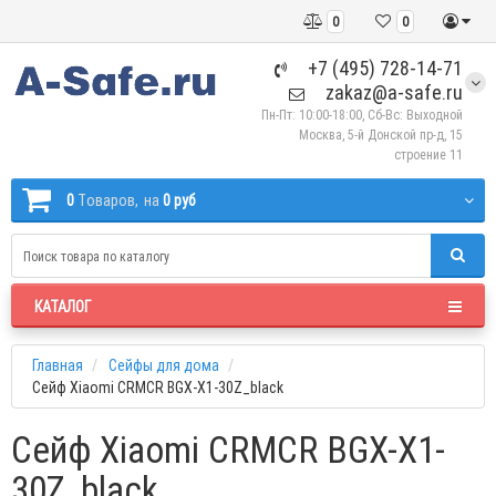
0
0
+7 (495) 728-14-71
zakaz@a-safe.ru
Пн-Пт: 10:00-18:00, Сб-Вс: Выходной
Москва, 5-й Донской пр-д, 15
строение 11
0
Tоваров,
на
0 руб
КАТАЛОГ
Главная
Сейфы для дома
Сейф Xiaomi CRMCR BGX-X1-30Z_black
Сейф Xiaomi CRMCR BGX-X1-
30Z_black