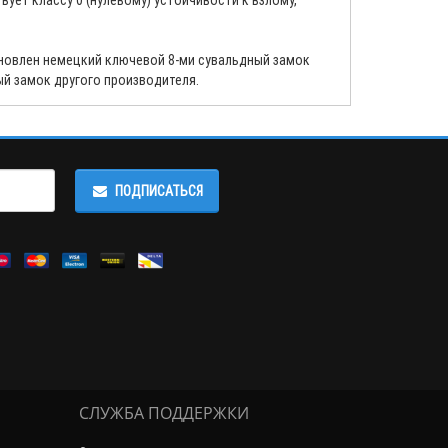
вует классу 0 (нулевому) устойчивости к взлому,
новлен немецкий ключевой 8-ми сувальдный замок
ный замок другого производителя.
ПОДПИСАТЬСЯ
СЛУЖБА ПОДДЕРЖКИ