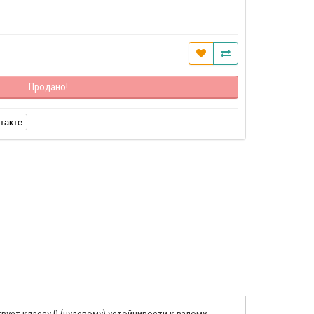
Продано!
такте