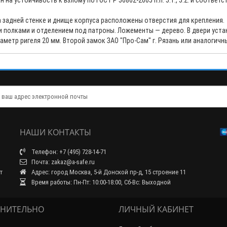
 устойчивость к взлому по ГОСТ Р 50862-2005 п.п. 5.1., 5.2. и соответст
а задней стенке и днище корпуса расположены отверстия для крепления.
 полками и отделением под патроны. Ложементы — дерево. В двери уста
аметр ригеля 20 мм. Второй замок ЗАО "Про-Сам" г. Рязань или аналогич
НАШИ КОНТАКТЫ
Телефон: +7 (495) 728-14-71
Почта: zakaz@a-safe.ru
т
Адрес: город Москва, 5-й Донской пр-д, 15 строение 11
Время работы: Пн-Пт: 10:00-18:00, Сб-Вс: Выходной
НИТЕЛЬНО
ЛИЧНЫЙ КАБИНЕТ