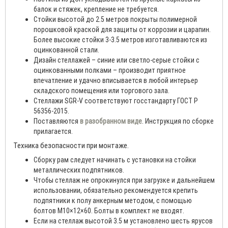
балок и стяжек, крепление не требуется.
Стойки высотой до 2.5 метров покрыты полимерной
порошковой краской для защиты от коррозии и царапин.
Более высокие стойки 3-3.5 метров изготавливаются из
оцинкованной стали.
Дизайн стеллажей – синие или светло-серые стойки с
оцинкованными полками – производит приятное
впечатление и удачно вписывается в любой интерьер
складского помещения или торгового зала.
Стеллажи SGR-V соответствуют госстандарту ГОСТ Р
56356-2015.
Поставляются
в разобранном виде
. Инструкция по сборке
прилагается.
Техника безопасности при монтаже.
Сборку рам следует начинать с установки на стойки
металлических подпятников.
Чтобы стеллаж не опрокинулся при загрузке и дальнейшем
использовании, обязательно рекомендуется крепить
подпятники к полу анкерным методом, с помощью
болтов М10×12×60. Болты в комплект не входят.
Если на стеллаж высотой 3.5 м установлено шесть ярусов