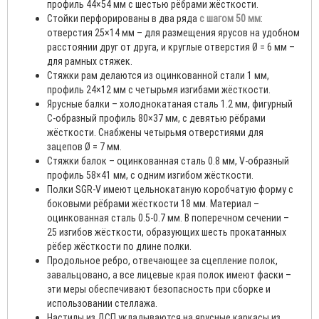
профиль 44×54 мм с шестью рёбрами жёсткости.
Стойки перфорированы в два ряда
с шагом 50 мм
:
отверстия 25×14 мм – для размещения ярусов на удобном
расстоянии друг от друга, и круглые отверстия Ø = 6 мм –
для рамных стяжек.
Стяжки рам делаются из оцинкованной стали 1 мм,
профиль 24×12 мм с четырьмя изгибами жёсткости.
Ярусные балки – холоднокатаная сталь 1.2 мм, фигурный
С-образный профиль 80×37 мм, с девятью рёбрами
жёсткости. Снабжены четырьмя отверстиями для
зацепов Ø = 7 мм.
Стяжки балок – оцинкованная сталь 0.8 мм, V-образный
профиль 58×41 мм, с одним изгибом жёсткости.
Полки SGR-V имеют цельнокатаную коробчатую форму с
боковыми рёбрами жёсткости 18 мм. Материал –
оцинкованная сталь 0.5-0.7 мм. В поперечном сечении –
25 изгибов жёсткости, образующих шесть прокатанных
рёбер жёсткости по длине полки.
Продольное ребро, отвечающее за сцепление полок,
завальцовано, а все лицевые края полок имеют фаски –
эти меры обеспечивают безопасность при сборке и
использовании стеллажа.
Настилы из ДСП укладываются на ярусные каркасы из