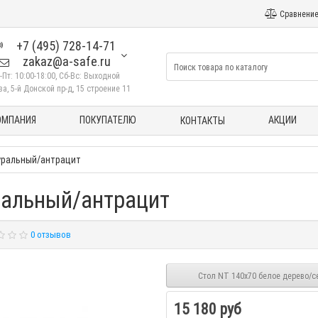
Сравнение
+7 (495) 728-14-71
zakaz@a-safe.ru
-Пт: 10:00-18:00, Сб-Вс: Выходной
а, 5-й Донской пр-д, 15 строение 11
ОМПАНИЯ
ПОКУПАТЕЛЮ
АКЦИИ
КОНТАКТЫ
туральный/антрацит
ральный/антрацит
0 отзывов
Стол NT 140x70 белое дерево/с
15 180 руб