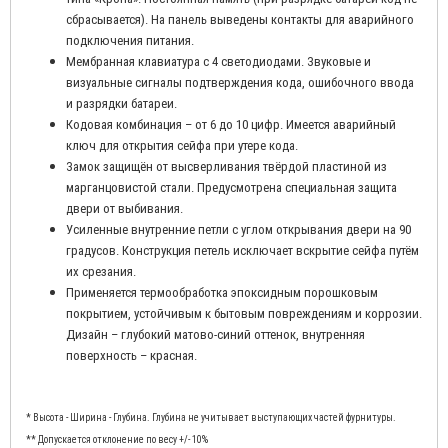
сбрасывается). На панель выведены контакты для аварийного
подключения питания.
Мембранная клавиатура с 4 светодиодами. Звуковые и
визуальные сигналы подтверждения кода, ошибочного ввода
и разрядки батареи.
Кодовая комбинация – от 6 до 10 цифр. Имеется аварийный
ключ для открытия сейфа при утере кода.
Замок защищён от высверливания твёрдой пластиной из
марганцовистой стали. Предусмотрена специальная защита
двери от выбивания.
Усиленные внутренние петли с углом открывания двери на 90
градусов. Конструкция петель исключает вскрытие сейфа путём
их срезания.
Применяется термообработка эпоксидным порошковым
покрытием, устойчивым к бытовым повреждениям и коррозии.
Дизайн – глубокий матово-синий оттенок, внутренняя
поверхность – красная.
* Высота - Ширина - Глубина. Глубина не учитывает выступающих частей фурнитуры.
** Допускается отклонение по весу +/- 10%