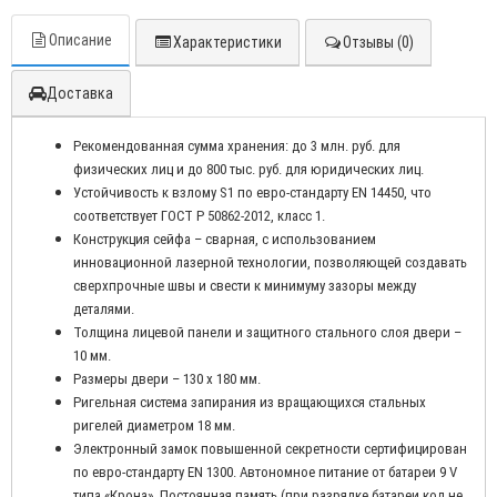
Описание
Характеристики
Отзывы (0)
Доставка
Рекомендованная сумма хранения: до 3 млн. руб. для
физических лиц и до 800 тыс. руб. для юридических лиц.
Устойчивость к взлому S1 по евро-стандарту EN 14450, что
соответствует ГОСТ Р 50862-2012, класс 1.
Конструкция сейфа – сварная, с использованием
инновационной лазерной технологии, позволяющей создавать
сверхпрочные швы и свести к минимуму зазоры между
деталями.
Толщина лицевой панели и защитного стального слоя двери –
10 мм.
Размеры двери – 130 х 180 мм.
Ригельная система запирания из вращающихся стальных
ригелей диаметром 18 мм.
Электронный замок повышенной секретности сертифицирован
по евро-стандарту EN 1300. Автономное питание от батареи 9 V
типа «Крона». Постоянная память (при разрядке батареи код не