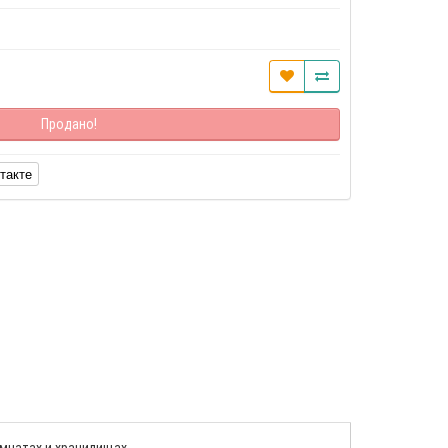
Продано!
такте