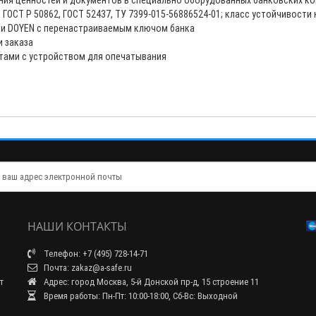
ния ценностей и документов в специально оборудованных банковских ко
ОСТ Р 50862, ГОСТ 52437, ТУ 7399-015-56886524-01; класс устойчивости 
и DOYEN c перенастраиваемым ключом банка
и заказа
тами с устройством для опечатывания
НАШИ КОНТАКТЫ
Телефон: +7 (495) 728-14-71
Почта: zakaz@a-safe.ru
т
Адрес: город Москва, 5-й Донской пр-д, 15 строение 11
Время работы: Пн-Пт: 10:00-18:00, Сб-Вс: Выходной