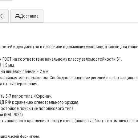
0)
Доставка
ностей и документов в офисе или в домашних условиях, а также для хра
м ГОСТ на соответствие начальному классу взломостойкости S1.
 1.5 мм.
на лицевой панели – 2 мм
варийным мастер-ключом. Свободное вращение ригелей в пазах защищает
а от высверливания.
ь 5-7 папок типа «Корона».
Д РФ к хранению огнестрельного оружия.
состойкое покрытие порошкового типа.
 (RAL 7024).
ь анкерного крепления к полу и стене (анкерные болты в комплект не вх
ющих частей фурнитуры.