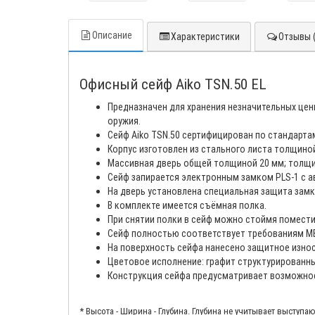
Описание
Характеристики
Отзывы (
Офисный сейф Aiko TSN.50 EL
Предназначен для хранения незначительных цен
оружия.
Сейф Aiko TSN.50 сертифицирован по стандарта
Корпус изготовлен из стального листа толщиной
Массивная дверь общей толщиной 20 мм; толщи
Сейф запирается электронным замком PLS-1 с а
На дверь установлена специальная защита замк
В комплекте имеется съёмная полка.
При снятии полки в сейф можно стоймя поместит
Сейф полностью соответствует требованиям МВ
На поверхность сейфа нанесено защитное изно
Цветовое исполнение: графит структурированный
Конструкция сейфа предусматривает возможност
* Высота - Ширина - Глубина. Глубина не учитывает выступа